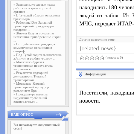
»
Защищены трудовые права
находились 180 челове
работников транспортной
организ ...
людей из забоя. Из 
»
В Тульской области осуждены
браконьеры
МЧС, передает ИТАР
»
Работник Юго-Западной
транспортной прокуратуры
поздрави ...
»
Жителя Калуги осудили за
незаконные приобретение и хран
Другие новости по теме:
...
»
По требованию прокурора
{related-news}
коммерческая организация
оштраф ...
»
Под Тулой водитель вылетел на
(голосов: 0)
ж/д пути и разбил «голову ...
»
Московско-Курская
транспортная прокуратура
направила в ...
»
Результаты надзорной
Информация
деятельности Тульской
транспортной ...
»
Московско-Курский
транспортный прокурор
разъясняет: Про ...
Посетители, находящи
»
Прокуратура выявила
нарушения требований
новости.
законодательст ...
НАШ ОПРОС
Вы используете лицензионный
софт?