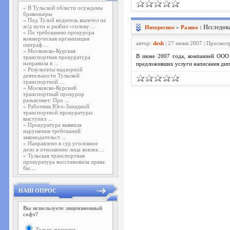
»
В Тульской области осуждены
браконьеры
»
Под Тулой водитель вылетел на
ж/д пути и разбил «голову ...
: Исследо
Интересное
»
Разное
»
По требованию прокурора
коммерческая организация
автор:
desh
| 27 июня 2007 | Просмот
оштраф ...
»
Московско-Курская
В июне 2007 года, компанией ООО 
транспортная прокуратура
направила в ...
предложивших услуги написания дипл
»
Результаты надзорной
деятельности Тульской
транспортной ...
»
Московско-Курский
транспортный прокурор
разъясняет: Про ...
»
Работник Юго-Западной
транспортной прокуратуры
выступил ...
»
Прокуратура выявила
нарушения требований
законодательст ...
»
Направлено в суд уголовное
дело в отношении лица вовлек ...
»
Тульская транспортная
прокуратура восстановила права
бы ...
НАШ ОПРОС
Вы используете лицензионный
софт?
Только лицензия.