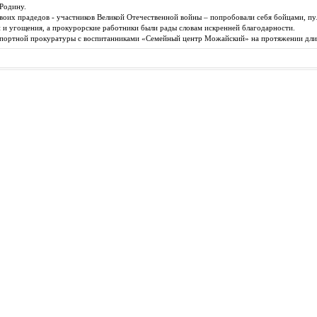
 Родину.
своих прадедов - участников Великой Отечественной войны – попробовали себя бойцами, пу
 и угощения, а прокурорские работники были рады словам искренней благодарности.
спортной прокуратуры с воспитанниками «Семейный центр Можайский» на протяжении дли