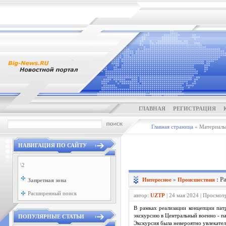
ГЛАВНАЯ
РЕГИСТРАЦИЯ
Главная страница
» Материалы 
НАВИГАЦИЯ ПО САЙТУ
\2
: Р
Интересное
»
Проиcшествия
Запретная зона
Расширенный поиск
автор:
UZTP
| 24 мая 2024 | Просмот
В рамках реализации концепции пат
экскурсию в Центральный военно - п
ПОПУЛЯРНЫЕ СТАТЬИ
Экскурсия была невероятно увлекате