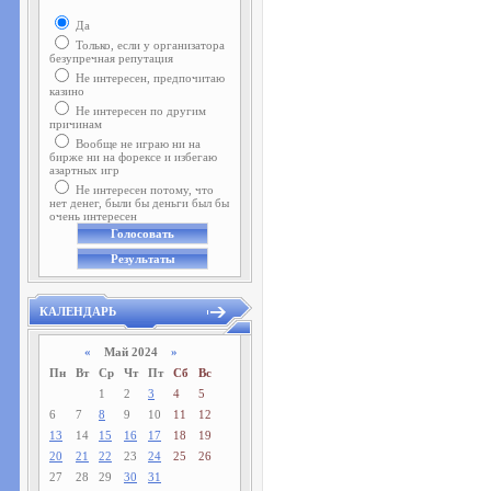
Да
Только, если у организатора
безупречная репутация
Не интересен, предпочитаю
казино
Не интересен по другим
причинам
Вообще не играю ни на
бирже ни на форексе и избегаю
азартных игр
Не интересен потому, что
нет денег, были бы деньги был бы
очень интересен
КАЛЕНДАРЬ
«
Май 2024
»
Пн
Вт
Ср
Чт
Пт
Сб
Вс
1
2
3
4
5
6
7
8
9
10
11
12
13
14
15
16
17
18
19
20
21
22
23
24
25
26
27
28
29
30
31