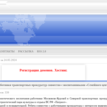
КОНТАКТЫ
РАССЫЛКА
RSS 2.0
за 24.05.2024
Регистрация доменов. Хостинг.
аботники транспортных прокуратур совместно с воспитанниками «Семейного це
ров: 339
риотического воспитания работники Московско-Курской и Северной транспортных проку
атриотический парк культуры и отдыха ВС РФ «Патриот».
льной и познавательной. Ребята совместно с работниками прокуратуры с интересом знакоми