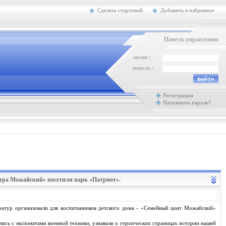
Сделать стартовой
Добавить в избранное
Панель управления
логин :
пароль :
Регистрация
Напомнить пароль?
нтра Можайский» посетили парк «Патриот».
ратур организовали для воспитанников детского дома - «Семейный цент Можайский»
лись с экспонатами военной техники, узнавали о героических страницах истории нашей