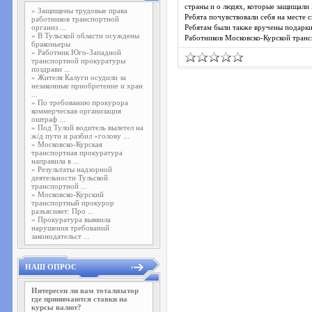
страны и о людях, которые защищали
»
Защищены трудовые права
Ребята почувствовали себя на месте 
работников транспортной
организ ...
Ребятам были также вручены подарки
»
В Тульской области осуждены
Работников Московско-Курской тран
браконьеры
»
Работник Юго-Западной
транспортной прокуратуры
поздрави ...
»
Жителя Калуги осудили за
незаконные приобретение и хран
...
»
По требованию прокурора
коммерческая организация
оштраф ...
»
Под Тулой водитель вылетел на
ж/д пути и разбил «голову ...
»
Московско-Курская
транспортная прокуратура
направила в ...
»
Результаты надзорной
деятельности Тульской
транспортной ...
»
Московско-Курский
транспортный прокурор
разъясняет: Про ...
»
Прокуратура выявила
нарушения требований
законодательст ...
НАШ ОПРОС
Интересен ли вам тотализатор
где принимаются ставки на
курсы валют?