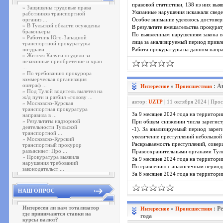
правовой статистики, 138 из них выя
»
Защищены трудовые права
Указанные нарушения искажали сведе
работников транспортной
организ ...
Особое внимание уделялось достовер
»
В Тульской области осуждены
В результате вмешательства прокурат
браконьеры
По выявленным нарушениям закона в
»
Работник Юго-Западной
лица за анализируемый период привл
транспортной прокуратуры
поздрави ...
Работа прокуратуры на данном напра
»
Жителя Калуги осудили за
незаконные приобретение и хран
...
»
По требованию прокурора
коммерческая организация
оштраф ...
: А
Интересное
»
Проиcшествия
»
Под Тулой водитель вылетел на
ж/д пути и разбил «голову ...
автор:
UZTP
| 11 октября 2024 | Про
»
Московско-Курская
транспортная прокуратура
За 9 месяцев 2024 года на территор
направила в ...
»
Результаты надзорной
При общем снижении числа зарегистр
деятельности Тульской
-1). За анализируемый период заре
транспортной ...
увеличение преступлений небольшой 
»
Московско-Курский
Раскрываемость преступлений, совер
транспортный прокурор
разъясняет: Про ...
Правоохранительными органами Тульс
»
Прокуратура выявила
За 9 месяцев 2024 года на территор
нарушения требований
По сравнению с аналогичным периодо
законодательст ...
За 8 месяцев 2024 года на территор
НАШ ОПРОС
Интересен ли вам тотализатор
: Р
Интересное
»
Проиcшествия
где принимаются ставки на
года
курсы валют?