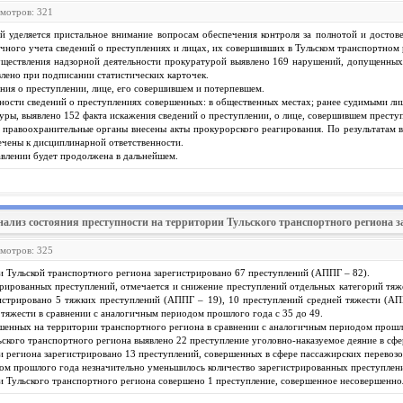
смотров: 321
й уделяется пристальное внимание вопросам обеспечения контроля за полнотой и достов
чного учета сведений о преступлениях и лицах, их совершивших в Тульском транспортном 
существления надзорной деятельности прокуратурой выявлено 169 нарушений, допущенных
влено при подписании статистических карточек.
ния о преступлении, лице, его совершившем и потерпевшем.
ности сведений о преступлениях совершенных: в общественных местах; ранее судимыми ли
уры, выявлено 152 факта искажения сведений о преступлении, о лице, совершившем преступ
 правоохранительные органы внесены акты прокурорского реагирования. По результатам 
ечены к дисциплинарной ответственности.
влении будет продолжена в дальнейшем.
нализ состояния преступности на территории Тульского транспортного региона за
смотров: 325
ии Тульской транспортного региона зарегистрировано 67 преступлений (АППГ – 82).
ированных преступлений, отмечается и снижение преступлений отдельных категорий тяже
гистрировано 5 тяжких преступлений (АППГ – 19), 10 преступлений средней тяжести (АП
тяжести в сравнении с аналогичным периодом прошлого года с 35 до 49.
шенных на территории транспортного региона в сравнении с аналогичным периодом прошло
кого транспортного региона выявлено 22 преступление уголовно-наказуемое деяние в сфе
ии региона зарегистрировано 13 преступлений, совершенных в сфере пассажирских перевозо
м прошлого года незначительно уменьшилось количество зарегистрированных преступлений
ии Тульского транспортного региона совершено 1 преступление, совершенное несовершенно