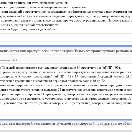
влено при подписании статистических карточек.
ния о преступлении, лице, его совершившем и потерпевшем.
ности сведений о преступлениях совершенных: в общественных местах; ранее судимыми ли
уры, выявлено 175 факта искажения сведений о преступлении, о лице, совершившем преступ
 правоохранительные органы внесены акты прокурорского реагирования. По результатам 
ечены к дисциплинарной ответственности.
влении будет продолжена в дальнейшем.
нализ состояния преступности на территории Тульского транспортного региона за
смотров: 321
ии Тульской транспортного региона зарегистрировано 94 преступления (АППГ – 93).
ированных преступлений, отмечается и снижение преступлений отдельных категорий тяже
гистрировано 5 тяжких преступлений (АППГ – 19), 14 преступлений средней тяжести (АП
тяжести в сравнении с аналогичным периодом прошлого года с 40 до 72.
шенных на территории транспортного региона в сравнении с аналогичным периодом прошло
кого транспортного региона выявлено 22 преступления уголовно-наказуемое деяние в сфе
ии региона зарегистрировано 14 преступлений, совершенных в сфере пассажирских перевозо
м прошлого года значительно увеличилось количество зарегистрированных преступлений, с
ии Тульского транспортного региона совершено 1 преступление, совершенное несовершенно
езультаты надзорной деятельности Тульской транспортной прокуратуры по обеспе