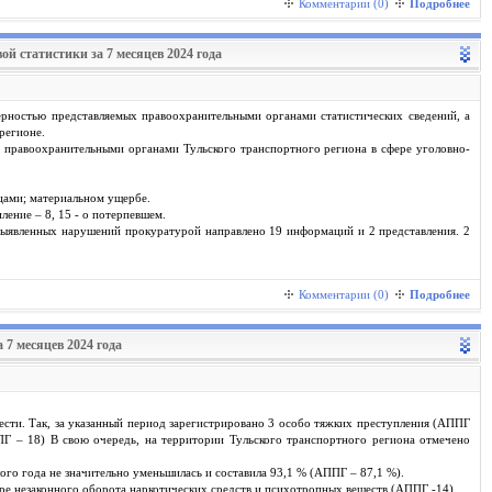
Комментарии (0)
Подробнее
ой статистики за 7 месяцев 2024 года
ерностью представляемых правоохранительными органами статистических сведений, а
регионе.
 правоохранительными органами Тульского транспортного региона в сфере уголовно-
цами; материальном ущербе.
ление – 8, 15 - о потерпевшем.
выявленных нарушений прокуратурой направлено 19 информаций и 2 представления. 2
Комментарии (0)
Подробнее
 7 месяцев 2024 года
сти. Так, за указанный период зарегистрировано 3 особо тяжких преступления (АППГ
ПГ – 18) В свою очередь, на территории Тульского транспортного региона отмечено
го года не значительно уменьшилась и составила 93,1 % (АППГ – 87,1 %).
ре незаконного оборота наркотических средств и психотропных веществ (АППГ -14).