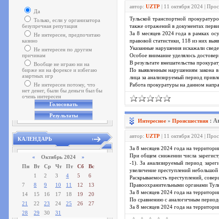
автор:
UZTP
| 11 октября 2024 | Про
Да
Тульской транспортной прокуратуро
Только, если у организатора
безупречная репутация
также отражений в документах перви
За 8 месяцев 2024 года в рамках о
Не интересен, предпочитаю
казино
правовой статистики, 118 из них выя
Указанные нарушения искажали сведе
Не интересен по другим
причинам
Особое внимание уделялось достовер
В результате вмешательства прокурат
Вообще не играю ни на
бирже ни на форексе и избегаю
По выявленным нарушениям закона в
азартных игр
лица за анализируемый период привл
Не интересен потому, что
Работа прокуратуры на данном напра
нет денег, были бы деньги был бы
очень интересен
: А
Интересное
»
Проиcшествия
автор:
UZTP
| 11 октября 2024 | Про
КАЛЕНДАРЬ
За 8 месяцев 2024 года на территор
При общем снижении числа зарегистр
«
Октябрь 2024
»
-1). За анализируемый период заре
Пн
Вт
Ср
Чт
Пт
Сб
Вс
увеличение преступлений небольшой 
1
2
3
4
5
6
Раскрываемость преступлений, совер
7
8
9
10
11
12
13
Правоохранительными органами Тульс
За 8 месяцев 2024 года на территор
14
15
16
17
18
19
20
По сравнению с аналогичным периодо
21
22
23
24
25
26
27
За 8 месяцев 2024 года на территор
28
29
30
31