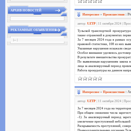
АРХИВ НОВОСТЕЙ
: Р
Интересное
»
Проиcшествия
автор:
UZTP
| 11 октября 2024 | Про
РЕКЛАМНЫЕ ОБЪЯВЛЕНИЯ
Тульской транспортной прокуратуро
также отражений в документах перви
|-- |
За 7 месяцев 2024 года в рамках о
правовой статистики, 108 из них выя
Указанные нарушения искажали сведе
Особое внимание уделялось достовер
В результате вмешательства прокурат
По выявленным нарушениям закона в
лица за анализируемый период привл
Работа прокуратуры на данном напра
: А
Интересное
»
Проиcшествия
автор:
UZTP
| 11 октября 2024 | Про
За 7 месяцев 2024 года на территор
При общем снижении числа зарегистр
-1). За анализируемый период заре
увеличение преступлений небольшой 
Раскрываемость преступлений, совер
Правоохранительными органами Тульс