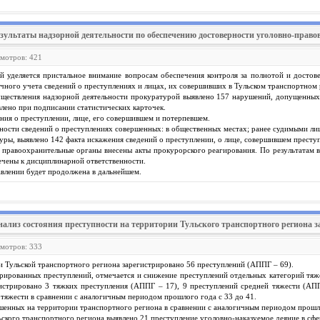
езультаты надзорной деятельности по обеспечению достоверности уголовно-правов
смотров: 421
й уделяется пристальное внимание вопросам обеспечения контроля за полнотой и достов
чного учета сведений о преступлениях и лицах, их совершивших в Тульском транспортном 
существления надзорной деятельности прокуратурой выявлено 157 нарушений, допущенных
влено при подписании статистических карточек.
ния о преступлении, лице, его совершившем и потерпевшем.
ности сведений о преступлениях совершенных: в общественных местах; ранее судимыми ли
уры, выявлено 142 факта искажения сведений о преступлении, о лице, совершившем преступ
 правоохранительные органы внесены акты прокурорского реагирования. По результатам 
ечены к дисциплинарной ответственности.
влении будет продолжена в дальнейшем.
нализ состояния преступности на территории Тульского транспортного региона за
смотров: 333
ии Тульской транспортного региона зарегистрировано 56 преступлений (АППГ – 69).
ированных преступлений, отмечается и снижение преступлений отдельных категорий тяже
гистрировано 3 тяжких преступления (АППГ – 17), 9 преступлений средней тяжести (АП
тяжести в сравнении с аналогичным периодом прошлого года с 33 до 41.
шенных на территории транспортного региона в сравнении с аналогичным периодом прошло
кого транспортного региона выявлено 21 преступление уголовно-наказуемое деяние в сфе