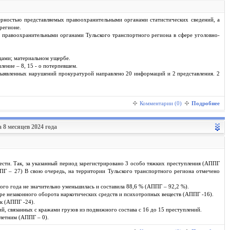
ерностью представляемых правоохранительными органами статистических сведений, а
регионе.
 правоохранительными органами Тульского транспортного региона в сфере уголовно-
цами; материальном ущербе.
ление – 8, 15 - о потерпевшем.
выявленных нарушений прокуратурой направлено 20 информаций и 2 представления. 2
Комментарии (0)
Подробнее
 8 месяцев 2024 года
сти. Так, за указанный период зарегистрировано 3 особо тяжких преступления (АППГ
ПГ – 27) В свою очередь, на территории Тульского транспортного региона отмечено
го года не значительно уменьшилась и составила 88,6 % (АППГ – 92,2 %).
ре незаконного оборота наркотических средств и психотропных веществ (АППГ -16).
к (АППГ -24).
, связанных с кражами грузов из подвижного состава с 16 до 15 преступлений.
летним (АППГ – 0).