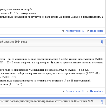
цами; материальном ущербе.
ление – 11, 18- о потерпевшем.
выявленных нарушений прокуратурой направлено 21 информация и 3 представления. 2
Комментарии (0)
Подробнее
 9 месяцев 2024 года
сти. Так, за указанный период зарегистрировано 3 особо тяжких преступления (АППГ
ПГ – 33) В свою очередь, на территории Тульского транспортного региона отмечено
го года не значительно уменьшилась и составила 93,1 % (АППГ – 88,3 %).
ре незаконного оборота наркотических средств и психотропных веществ (АППГ -18).
к (АППГ -27).
вязанных с кражами грузов из подвижного состава с 17 до 39 преступлений.
летним (АППГ – 0).
Комментарии (0)
Подробнее
чению достоверности уголовно-правовой статистики за 8 месяцев 2024