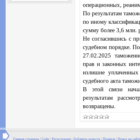
операционных, реани
По результатам тамож
по иному классификац
сумму более 3,6 млн. 
Не согласившись с п
судебном порядке. По
27.02.2025 таможен
прав и законных инт
излишне уплаченных
судебного акта тамож
В этой связи нача
результатам рассмо
возвращены.
Главная страница
|
Софт
|
Регистрация
|
Добавить новость
|
Правила
|
Новое на сайт