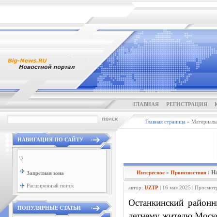
ГЛАВНАЯ
РЕГИСТРАЦИЯ
Главная страница
» Материалы 
НАВИГАЦИЯ ПО САЙТУ
\2
: Н
Интересное
»
Проиcшествия
Запретная зона
Расширенный поиск
автор:
UZTP
| 16 мая 2025 | Просмот
Останкинский район
ПОПУЛЯРНЫЕ СТАТЬИ
летнему жителю Моско