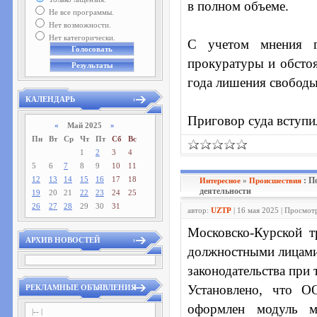
в полном объеме.
Не все программы.
Нет возможности.
Нет категорически.
С учетом мнения го
прокуратуры и обстоя
года лишения свободы
КАЛЕНДАРЬ
Приговор суда вступи
«
Май 2025
»
Пн
Вт
Ср
Чт
Пт
Сб
Вс
1
2
3
4
5
6
7
8
9
10
11
12
13
14
15
16
17
18
: П
Интересное
»
Проиcшествия
деятельности
19
20
21
22
23
24
25
26
27
28
29
30
31
автор:
UZTP
| 16 мая 2025 | Просмот
Московско-Курской т
АРХИВ НОВОСТЕЙ
должностными лицами
законодательства при
Установлено, что О
РЕКЛАМНЫЕ ОБЪЯВЛЕНИЯ
оформлен модуль м
|-- |