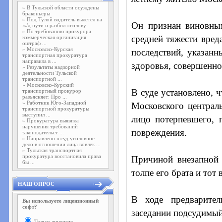
»
В Тульской области осуждены
браконьеры
»
Под Тулой водитель вылетел на
Он признан виновны
ж/д пути и разбил «голову ...
»
По требованию прокурора
средней тяжести вред
коммерческая организация
оштраф ...
»
Московско-Курская
последствий, указанн
транспортная прокуратура
направила в ...
здоровья, совершенно
»
Результаты надзорной
деятельности Тульской
транспортной ...
»
Московско-Курский
В суде установлено, 
транспортный прокурор
разъясняет: Про ...
»
Работник Юго-Западной
Московского централь
транспортной прокуратуры
выступил ...
лицо потерпевшего, 
»
Прокуратура выявила
нарушения требований
повреждения.
законодательст ...
»
Направлено в суд уголовное
дело в отношении лица вовлек ...
»
Тульская транспортная
прокуратура восстановила права
Причиной внезапной 
бы ...
толпе его брата и тот
НАШ ОПРОС
В ходе предварител
Вы используете лицензионный
софт?
заседании подсудимый
Только лицензия.