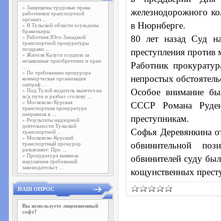
»
Защищены трудовые права
железнодорожного к
работников транспортной
организ ...
в Нюрнберге.
»
В Тульской области осуждены
браконьеры
80 лет назад Суд н
»
Работник Юго-Западной
транспортной прокуратуры
поздрави ...
преступления против м
»
Жителя Калуги осудили за
незаконные приобретение и хран
Работник прокуратура
...
»
По требованию прокурора
непростых обстоятель
коммерческая организация
оштраф ...
Особое внимание бы
»
Под Тулой водитель вылетел на
ж/д пути и разбил «голову ...
»
Московско-Курская
СССР Романа Руден
транспортная прокуратура
направила в ...
преступникам.
»
Результаты надзорной
деятельности Тульской
Софья Деревянкина от
транспортной ...
»
Московско-Курский
обвинительной поз
транспортный прокурор
разъясняет: Про ...
»
Прокуратура выявила
обвинителей суду был
нарушения требований
законодательст ...
кощунственных престу
НАШ ОПРОС
Вы используете лицензионный
софт?