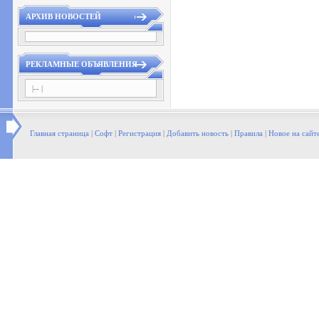
АРХИВ НОВОСТЕЙ
РЕКЛАМНЫЕ ОБЪЯВЛЕНИЯ
|-- |
Главная страница
|
Софт
|
Регистрация
|
Добавить новость
|
Правила
|
Новое на сайт