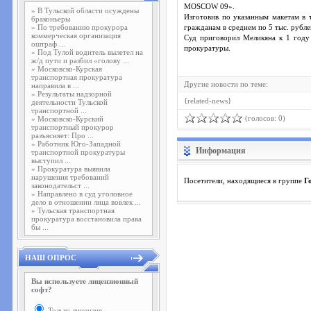
MOSCOW 09».
»
В Тульской области осуждены
Изготовив по указанным макетам в 
браконьеры
»
По требованию прокурора
гражданам в среднем по 5 тыс. рубле
коммерческая организация
Суд приговорил Меликяна к 1 году 
оштраф ...
прокуратуры.
»
Под Тулой водитель вылетел на
ж/д пути и разбил «голову ...
»
Московско-Курская
транспортная прокуратура
Другие новости по теме:
направила в ...
»
Результаты надзорной
{related-news}
деятельности Тульской
транспортной ...
(голосов: 0)
»
Московско-Курский
транспортный прокурор
разъясняет: Про ...
»
Работник Юго-Западной
Информация
транспортной прокуратуры
выступил ...
»
Прокуратура выявила
нарушения требований
Посетители, находящиеся в группе
Г
законодательст ...
»
Направлено в суд уголовное
дело в отношении лица вовлек ...
»
Тульская транспортная
прокуратура восстановила права
бы ...
НАШ ОПРОС
Вы используете лицензионный
софт?
Только лицензия.