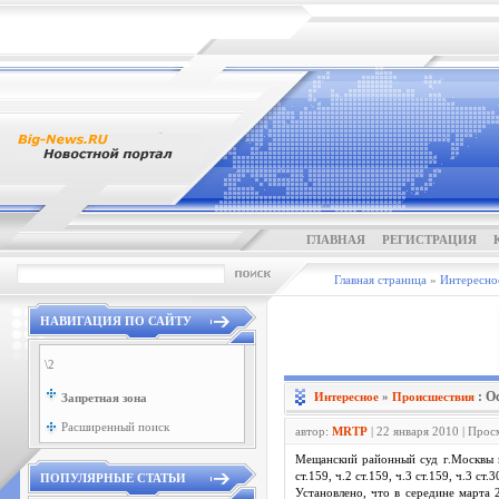
ГЛАВНАЯ
РЕГИСТРАЦИЯ
Главная страница
»
Интересно
НАВИГАЦИЯ ПО САЙТУ
\2
: О
Интересное
»
Проиcшествия
Запретная зона
Расширенный поиск
автор:
MRTP
| 22 января 2010 | Про
Мещанский районный суд г.Москвы в
ст.159, ч.2 ст.159, ч.3 ст.159, ч.3 ст.
ПОПУЛЯРНЫЕ СТАТЬИ
Установлено, что в середине март