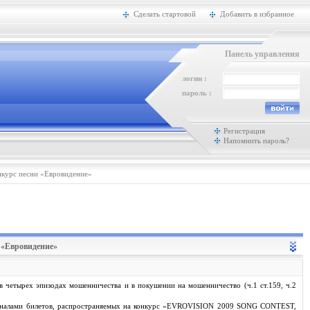
Сделать стартовой
Добавить в избранное
Панель управления
логин :
пароль :
Регистрация
Напомнить пароль?
нкурс песни «Евровидение»
 «Евровидение»
 четырех эпизодах мошенничества и в покушении на мошенничество (ч.1 ст.159, ч.2
игиналами билетов, распространяемых на конкурс «EVROVISION 2009 SONG CONTEST,