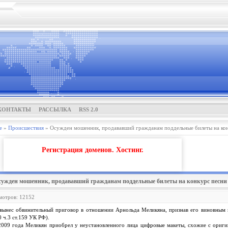
КОНТАКТЫ
РАССЫЛКА
RSS 2.0
е
»
Проиcшествия
» Осужден мошенник, продававший гражданам поддельные билеты на ко
Регистрация доменов. Хостинг.
сужден мошенник, продававший гражданам поддельные билеты на конкурс песни
смотров: 12152
ынес обвинительный приговор в отношении Арнольда Меликяна, признав его виновным в
30 ч.3 ст.159 УК РФ).
а 2009 года Меликян приобрел у неустановленного лица цифровые макеты, схожие с ор