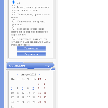
Да
Только, если у организатора
безупречная репутация
Не интересен, предпочитаю
казино
Не интересен по другим
причинам
Вообще не играю ни на
бирже ни на форексе и избегаю
азартных игр
Не интересен потому, что
нет денег, были бы деньги был бы
очень интересен
КАЛЕНДАРЬ
«
Август 2026
»
Пн
Вт
Ср
Чт
Пт
Сб
Вс
1
2
3
4
5
6
7
8
9
10
11
12
13
14
15
16
17
18
19
20
21
22
23
24
25
26
27
28
29
30
31