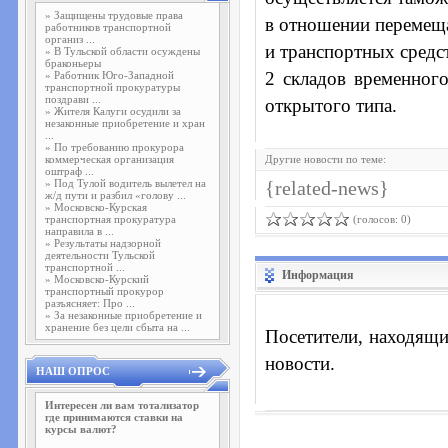
»
Защищены трудовые права
в отношении перемещ
работников транспортной
организ ...
и транспортных средс
»
В Тульской области осуждены
браконьеры
2 складов временного
»
Работник Юго-Западной
транспортной прокуратуры
поздрави ...
открытого типа.
»
Жителя Калуги осудили за
незаконные приобретение и хран
...
»
По требованию прокурора
коммерческая организация
Другие новости по теме:
оштраф ...
»
Под Тулой водитель вылетел на
{related-news}
ж/д пути и разбил «голову ...
»
Московско-Курская
транспортная прокуратура
(голосов: 0)
направила в ...
»
Результаты надзорной
деятельности Тульской
транспортной ...
Информация
»
Московско-Курский
транспортный прокурор
разъясняет: Про ...
»
За незаконные приобретение и
хранение без цели сбыта на ...
Посетители, находящи
новости.
НАШ ОПРОС
Интересен ли вам тотализатор
где принимаются ставки на
курсы валют?