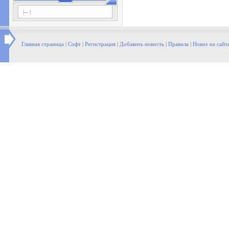
|-- |
Главная страница
|
Софт
|
Регистрация
|
Добавить новость
|
Правила
|
Новое на сайт