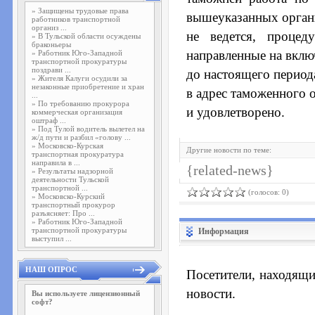
»
Защищены трудовые права
вышеуказанных орган
работников транспортной
организ ...
не ведется, процед
»
В Тульской области осуждены
браконьеры
направленные на вклю
»
Работник Юго-Западной
транспортной прокуратуры
поздрави ...
до настоящего период
»
Жителя Калуги осудили за
незаконные приобретение и хран
в адрес таможенного о
...
»
По требованию прокурора
и удовлетворено.
коммерческая организация
оштраф ...
»
Под Тулой водитель вылетел на
ж/д пути и разбил «голову ...
»
Московско-Курская
Другие новости по теме:
транспортная прокуратура
направила в ...
{related-news}
»
Результаты надзорной
деятельности Тульской
транспортной ...
(голосов: 0)
»
Московско-Курский
транспортный прокурор
разъясняет: Про ...
»
Работник Юго-Западной
транспортной прокуратуры
Информация
выступил ...
НАШ ОПРОС
Посетители, находящи
новости.
Вы используете лицензионный
софт?