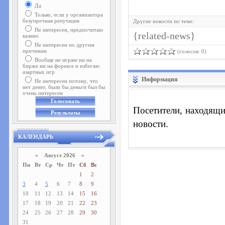
Да
Только, если у организатора
безупречная репутация
Другие новости по теме:
Не интересен, предпочитаю
{related-news}
казино
Не интересен по другим
причинам
(голосов: 0)
Вообще не играю ни на
бирже ни на форексе и избегаю
азартных игр
Информация
Не интересен потому, что
нет денег, были бы деньги был бы
очень интересен
Посетители, находящи
новости.
КАЛЕНДАРЬ
«
Август 2026
»
Пн
Вт
Ср
Чт
Пт
Сб
Вс
1
2
3
4
5
6
7
8
9
10
11
12
13
14
15
16
17
18
19
20
21
22
23
24
25
26
27
28
29
30
31