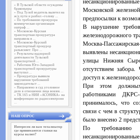
несанкционированны
»
В Тульской области осуждены
браконьеры
Московской железной
»
Под Тулой водитель вылетел на
ж/д пути и разбил «голову ...
предпосылки к возмо
»
По требованию прокурора
коммерческая организация
В нарушение требов
оштраф ...
»
Московско-Курская
железнодорожного тра
транспортная прокуратура
направила в ...
»
Московско-Курский
Москва-Пассажирска
транспортный прокурор
разъясняет: Про ...
выявлены несанкцион
»
Результаты надзорной
деятельности Тульской
улицы Нижняя Сыро
транспортной ...
»
Работник Юго-Западной
отсутствием забора.
транспортной прокуратуры
выступил ...
»
Прокуратура выявила
доступ к железнодоро
нарушения требований
законодательст ...
При этом должных
»
Направлено в суд уголовное
дело в отношении лица вовлек ...
работниками ДКРС
»
ТК 165 и НИИ «АСОНИКА» на
конференции по радиоэлектрони
принималось, что с
...
связи с чем в струк
НАШ ОПРОС
было внесено 2 предст
Интересен ли вам тотализатор
По требованию т
где принимаются ставки на
курсы валют?
несанкционированные