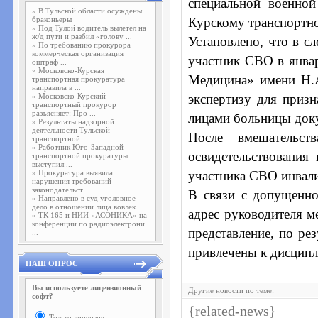
специальной военно
»
В Тульской области осуждены
браконьеры
Курскому транспортн
»
Под Тулой водитель вылетел на
ж/д пути и разбил «голову ...
Установлено, что в с
»
По требованию прокурора
коммерческая организация
участник СВО в янва
оштраф ...
»
Московско-Курская
Медицина» имени Н.А
транспортная прокуратура
направила в ...
»
Московско-Курский
экспертизу для приз
транспортный прокурор
разъясняет: Про ...
лицами больницы доку
»
Результаты надзорной
деятельности Тульской
После вмешательст
транспортной ...
»
Работник Юго-Западной
освидетельствования
транспортной прокуратуры
выступил ...
»
Прокуратура выявила
участника СВО инвали
нарушения требований
законодательст ...
В связи с допущенно
»
Направлено в суд уголовное
дело в отношении лица вовлек ...
адрес руководителя м
»
ТК 165 и НИИ «АСОНИКА» на
конференции по радиоэлектрони
представление, по ре
...
привлечены к дисципл
НАШ ОПРОС
Вы используете лицензионный
Другие новости по теме:
софт?
{related-news}
Только лицензия.