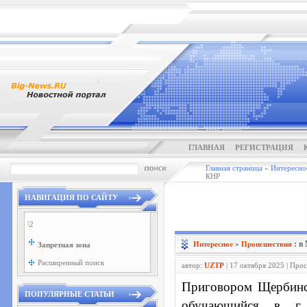
ГЛАВНАЯ
РЕГИСТРАЦИЯ
Главная страница
»
Интересно
КНР
НАВИГАЦИЯ ПО САЙТУ
\2
: в
Интересное
»
Проиcшествия
Запретная зона
Расширенный поиск
автор:
UZTP
| 17 октября 2025 | Про
Приговором Щербинск
ПОПУЛЯРНЫЕ СТАТЬИ
обучающийся в г.