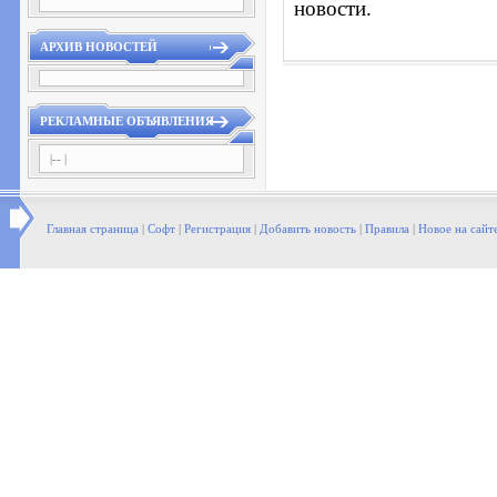
новости.
АРХИВ НОВОСТЕЙ
РЕКЛАМНЫЕ ОБЪЯВЛЕНИЯ
|-- |
Главная страница
|
Софт
|
Регистрация
|
Добавить новость
|
Правила
|
Новое на сайт