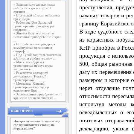
»
Защищены трудовые права
преступления, предус
работников транспортной
организ ...
важных товаров и рес
»
В Тульской области осуждены
браконьеры
границу Евразийского
»
Работник Юго-Западной
транспортной прокуратуры
поздрави ...
В ходе судебного сле
»
Жителя Калуги осудили за
незаконные приобретение и хран
из корыстных побужд
...
»
По требованию прокурора
КНР приобрел в Росси
коммерческая организация
оштраф ...
продукция с использо
»
Под Тулой водитель вылетел на
ж/д пути и разбил «голову ...
»
Московско-Курская
500, общая рыночная 
транспортная прокуратура
направила в ...
дату их перемещения с
»
Результаты надзорной
деятельности Тульской
размером и которые о
транспортной ...
»
Московско-Курский
через отделение по
транспортный прокурор
разъясняет: Про ...
»
За незаконные приобретение и
относимости пересыла
хранение без цели сбыта на ...
используя методы к
НАШ ОПРОС
осведомленных о ег
почтовых отправлени
Интересен ли вам тотализатор
где принимаются ставки на
декларацию, указав
курсы валют?