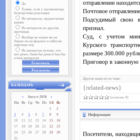
отправлении находитс
Да
Только, если у организатора
Почтовое отправление
безупречная репутация
Подсудимый свою в
Не интересен, предпочитаю
казино
признал.
Не интересен по другим
причинам
Суд, с учетом мнен
Вообще не играю ни на
бирже ни на форексе и избегаю
Курского транспорт
азартных игр
Не интересен потому, что
размере 300.000 рубл
нет денег, были бы деньги был бы
очень интересен
Приговор в законную 
Другие новости по теме:
КАЛЕНДАРЬ
{related-news}
«
Август 2026
»
(голосов: 0)
Пн
Вт
Ср
Чт
Пт
Сб
Вс
1
2
3
4
5
6
7
8
9
Информация
10
11
12
13
14
15
16
17
18
19
20
21
22
23
24
25
26
27
28
29
30
Посетители, находящи
31