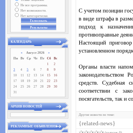
Не все программы.
С учетом позиции гос
Нет возможности.
Нет категорически.
в виде штрафа в разм
подход к назначени
противоправные деяни
Настоящий приговор
КАЛЕНДАРЬ
установленном порядк
«
Август 2026
»
Пн
Вт
Ср
Чт
Пт
Сб
Вс
1
2
Органы власти напом
3
4
5
6
7
8
9
законодательством Р
10
11
12
13
14
15
16
17
18
19
20
21
22
23
средств. Судебная с
24
25
26
27
28
29
30
соответствии с зак
31
посягательств, так и 
АРХИВ НОВОСТЕЙ
Другие новости по теме:
{related-news}
РЕКЛАМНЫЕ ОБЪЯВЛЕНИЯ
(голосов: 0)