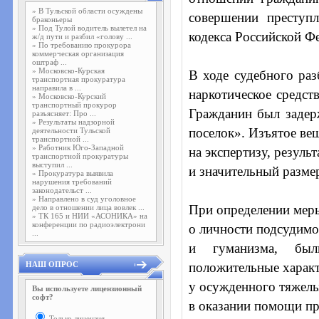
»
В Тульской области осуждены
совершении преступ
браконьеры
»
Под Тулой водитель вылетел на
кодекса Российской Ф
ж/д пути и разбил «голову ...
»
По требованию прокурора
коммерческая организация
оштраф ...
»
Московско-Курская
В ходе судебного раз
транспортная прокуратура
направила в ...
наркотическое средст
»
Московско-Курский
транспортный прокурор
Гражданин был задер
разъясняет: Про ...
»
Результаты надзорной
поселок». Изъятое ве
деятельности Тульской
транспортной ...
»
Работник Юго-Западной
на экспертизу, резул
транспортной прокуратуры
выступил ...
и значительный разме
»
Прокуратура выявила
нарушения требований
законодательст ...
»
Направлено в суд уголовное
При определении меры
дело в отношении лица вовлек ...
»
ТК 165 и НИИ «АСОНИКА» на
конференции по радиоэлектрони
о личности подсудимо
...
и гуманизма, были
НАШ ОПРОС
положительные характ
у осужденного тяжелы
Вы используете лицензионный
софт?
в оказании помощи пр
Только лицензия.