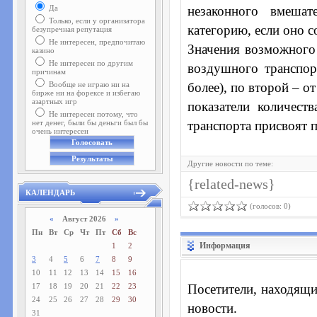
Да
незаконного вмешат
Только, если у организатора
категорию, если оно со
безупречная репутация
Не интересен, предпочитаю
Значения возможного
казино
Не интересен по другим
воздушного транспор
причинам
Вообще не играю ни на
более), по второй – о
бирже ни на форексе и избегаю
азартных игр
показатели количес
Не интересен потому, что
нет денег, были бы деньги был бы
транспорта присвоят 
очень интересен
Другие новости по теме:
{related-news}
КАЛЕНДАРЬ
(голосов: 0)
«
Август 2026
»
Пн
Вт
Ср
Чт
Пт
Сб
Вс
Информация
1
2
3
4
5
6
7
8
9
10
11
12
13
14
15
16
17
18
19
20
21
22
23
Посетители, находящи
24
25
26
27
28
29
30
новости.
31