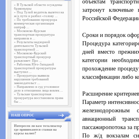
объектам транспорт
»
В Тульской области осуждены
браконьеры
затронут ключевые 
»
Под Тулой водитель вылетел на
ж/д пути и разбил «голову ...
Российской Федерации
»
По требованию прокурора
коммерческая организация
оштраф ...
»
Московско-Курская
Сроки и порядок офо
транспортная прокуратура
направила в ...
»
Результаты надзорной
Процедура категориро
деятельности Тульской
транспортной ...
дней вместо прежни
»
Московско-Курский
транспортный прокурор
категории необходи
разъясняет: Про ...
»
Работник Юго-Западной
прохождение процедур
транспортной прокуратуры
выступил ...
»
Прокуратура выявила
классификации либо к
нарушения требований
законодательст ...
»
Направлено в суд уголовное
дело в отношении лица вовлек ...
Расширение критериев
»
Тульская транспортная
прокуратура восстановила права
Параметр интенсивнос
бы ...
железнодорожным о
НАШ ОПРОС
авиационный транс
Интересен ли вам тотализатор
пассажиропотока за п
где принимаются ставки на
курсы валют?
По ж/д вокзалам сн