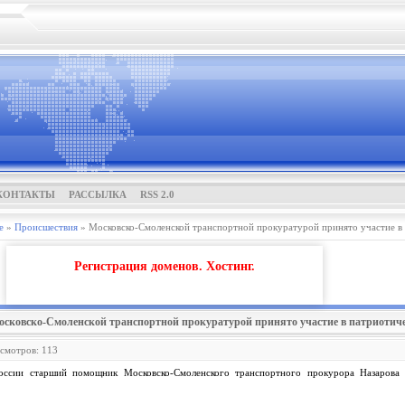
КОНТАКТЫ
РАССЫЛКА
RSS 2.0
е
»
Проиcшествия
» Московско-Смоленской транспортной прокуратурой принято участие в
Регистрация доменов. Хостинг.
осковско-Смоленской транспортной прокуратурой принято участие в патриотич
осмотров: 113
оссии старший помощник Московско-Смоленского транспортного прокурора Назарова 