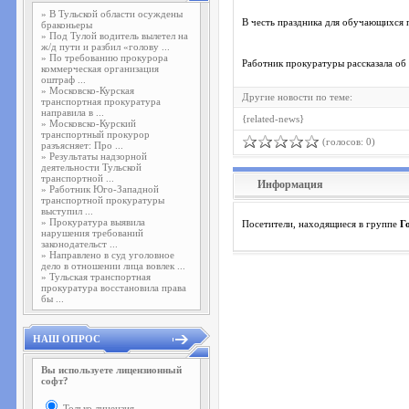
»
В Тульской области осуждены
В честь праздника для обучающихся 
браконьеры
»
Под Тулой водитель вылетел на
ж/д пути и разбил «голову ...
»
По требованию прокурора
Работник прокуратуры рассказала об
коммерческая организация
оштраф ...
»
Московско-Курская
Другие новости по теме:
транспортная прокуратура
направила в ...
{related-news}
»
Московско-Курский
транспортный прокурор
(голосов: 0)
разъясняет: Про ...
»
Результаты надзорной
деятельности Тульской
транспортной ...
Информация
»
Работник Юго-Западной
транспортной прокуратуры
выступил ...
»
Прокуратура выявила
Посетители, находящиеся в группе
Г
нарушения требований
законодательст ...
»
Направлено в суд уголовное
дело в отношении лица вовлек ...
»
Тульская транспортная
прокуратура восстановила права
бы ...
НАШ ОПРОС
Вы используете лицензионный
софт?
Только лицензия.