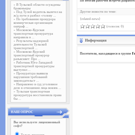
По итогам рабочей встречи разработ
»
В Тульской области осуждены
браконьеры
Другие новости по теме:
»
Под Тулой водитель вылетел на
ж/д пути и разбил «голову ...
{related-news}
»
По требованию прокурора
коммерческая организация
оштраф ...
(голосов: 0)
»
Московско-Курская
транспортная прокуратура
направила в ...
Информация
»
Результаты надзорной
деятельности Тульской
транспортной ...
»
Московско-Курский
Посетители, находящиеся в группе
Г
транспортный прокурор
разъясняет: Про ...
»
Работник Юго-Западной
транспортной прокуратуры
выступил ...
»
Прокуратура выявила
нарушения требований
законодательст ...
»
Направлено в суд уголовное
дело в отношении лица вовлек ...
»
Тульская транспортная
прокуратура восстановила права
бы ...
НАШ ОПРОС
Вы используете лицензионный
софт?
Только лицензия.