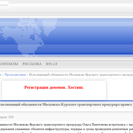
КОНТАКТЫ
РАССЫЛКА
RSS 2.0
е
»
Проиcшествия
» Исполняющий обязанности Московско-Курского транспортного прокуро
Регистрация доменов. Хостинг.
сполняющий обязанности Московско-Курского транспортного прокурора провел
тров: 103
занности Московско-Курского транспортного прокурора Ольга Пантелеева встретилась с 
ержания указанных объектов инфраструктуры, порядка и срока проведения ремонтных рабо