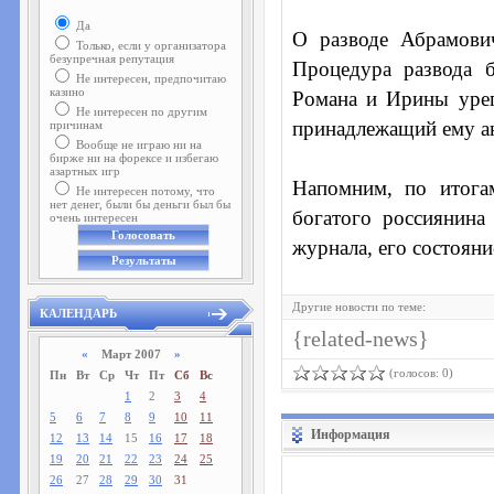
Да
О разводе Абрамови
Только, если у организатора
безупречная репутация
Процедура развода 
Не интересен, предпочитаю
казино
Романа и Ирины урег
Не интересен по другим
принадлежащий ему ан
причинам
Вообще не играю ни на
бирже ни на форексе и избегаю
азартных игр
Напомним, по итога
Не интересен потому, что
нет денег, были бы деньги был бы
богатого россиянина
очень интересен
журнала, его состояни
Другие новости по теме:
КАЛЕНДАРЬ
{related-news}
«
Март 2007
»
(голосов: 0)
Пн
Вт
Ср
Чт
Пт
Сб
Вс
1
2
3
4
5
6
7
8
9
10
11
Информация
12
13
14
15
16
17
18
19
20
21
22
23
24
25
26
27
28
29
30
31