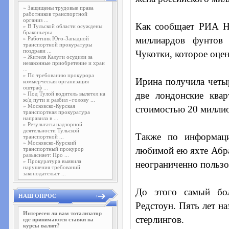
»
Защищены трудовые права
работников транспортной
организ ...
Как сообщает РИА Но
»
В Тульской области осуждены
браконьеры
миллиардов фунтов 
»
Работник Юго-Западной
транспортной прокуратуры
поздрави ...
Чукотки, которое оцен
»
Жителя Калуги осудили за
незаконные приобретение и хран
...
»
По требованию прокурора
Ирина получила четы
коммерческая организация
оштраф ...
две лондонские ква
»
Под Тулой водитель вылетел на
ж/д пути и разбил «голову ...
»
Московско-Курская
стоимостью 20 миллион
транспортная прокуратура
направила в ...
»
Результаты надзорной
деятельности Тульской
Также по информац
транспортной ...
»
Московско-Курский
любимой ею яхте Абра
транспортный прокурор
разъясняет: Про ...
»
Прокуратура выявила
неограниченно пользо
нарушения требований
законодательст ...
До этого самый бол
НАШ ОПРОС
Редстоун. Пять лет н
Интересен ли вам тотализатор
стерлингов.
где принимаются ставки на
курсы валют?