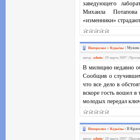
заведующего лабора
Михаила Потапова 
«изменники» страдают
: Мужик 
Интересное
»
Курьёзы
автор:
admin
| 29 марта 2007 | Просм
В милицию недавно об
Сообщив о случившемс
что все дело в обсто
вскоре гость вошел в 
молодых передал клю
: В Крас
Интересное
»
Курьёзы
автор:
admin
| 28 марта 2007 | Просм