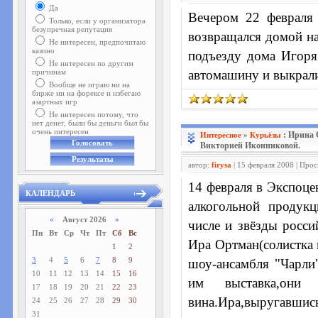
Да
Вечером 22 февраля
Только, если у организатора
безупречная репутация
возвращался домой на
Не интересен, предпочитаю
казино
подъезду дома Игоря
Не интересен по другим
причинам
автомашину и выкрали
Вообще не играю ни на
бирже ни на форексе и избегаю
азартных игр
Не интересен потому, что
нет денег, были бы деньги был бы
очень интересен
: Ирина
Интересное
»
Курьёзы
Викторией Иконниковой.
автор:
firysa
| 15 февраля 2008 | Про
14 февраля в Экспоце
КАЛЕНДАРЬ
алкогольной продук
«
Август 2026
»
числе и звёзды росси
Пн
Вт
Ср
Чт
Пт
Сб
Вс
Ира Ортман(солистка 
1
2
3
4
5
6
7
8
9
шоу-ансамбля "Чарли"
10
11
12
13
14
15
16
им выставка,они
17
18
19
20
21
22
23
вина.Ира,выругавш
24
25
26
27
28
29
30
31