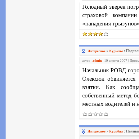
Голодный зверек погр
страховой компании
«нападения грызунов»
: Подпол
Интересное
»
Курьёзы
автор:
admin
| 10 апреля 2007 | Прос
Начальник РОВД горо
Олексюк обвиняется 
взятки. Как сообщ
собственный метод бо
местных водителей и 
: Пьяны
Интересное
»
Курьёзы