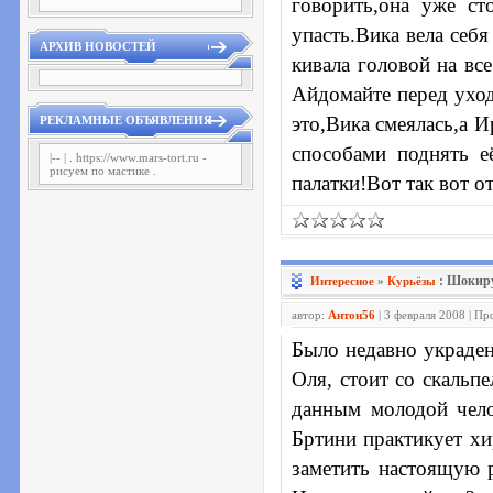
говорить,она уже ст
упасть.Вика вела себ
АРХИВ НОВОСТЕЙ
кивала головой на вс
Айдомайте перед уход
это,Вика смеялась,а 
РЕКЛАМНЫЕ ОБЪЯВЛЕНИЯ
способами поднять е
|-- | .
https://www.mars-tort.ru -
рисуем по мастике
.
палатки!Вот так вот о
: Шокиру
Интересное
»
Курьёзы
автор:
Антон56
| 3 февраля 2008 | П
Было недавно украден
Оля, стоит со скальп
данным молодой чело
Бртини практикует х
заметить настоящую 