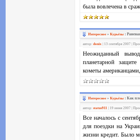
была вовлечена в сра
: Ранена
Интересное
»
Курьёзы
автор:
donix
| 13 сентября 2007 | Пр
Неожиданный вывод
планетарной защите 
кометы американцами,
: Как пл
Интересное
»
Курьёзы
автор:
status911
| 19 июня 2007 | Пр
Все началось с сентяб
для поездки на Укра
жизни кредит. Было м