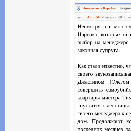
: Звездн
Интересное
»
Курьёзы
автор:
Антон56
| 4 января 2008 | Пр
Несмотря на много
Царенко, которых она
выбор на менеджере 
законная супруга.
Как стало известно, ч
своего звукозаписыв
Джастином (Олегом
совершить самоубийс
квартиры мистера Тимб
спустится с лестницы
своего менеджера к се
дом. Продолжают хо
последних месяцев да