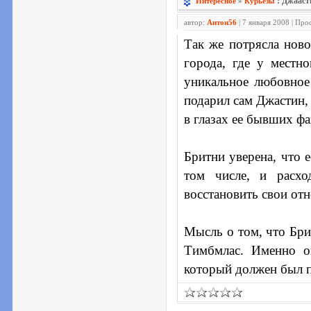
: Джааст
Интересное
»
Курьёзы
автор:
Антон56
| 7 января 2008 | Пр
Так же потрясла ново
города, где у местн
уникальное любовное 
подарил сам Джастин,
в глазах ее бывших фа
Бритни уверена, что е
том числе, и расхо
восстановить свои от
Мысль о том, что Бри
Тимбмлас. Именно о
который должен был п