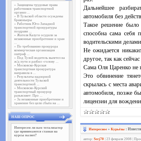
»
Защищены трудовые права
Дальнейшее разбира
работников транспортной
организ ...
автомобиля без дейст
»
В Тульской области осуждены
браконьеры
Такое решение было
»
Работник Юго-Западной
транспортной прокуратуры
поздрави ...
способна сама себя п
»
Жителя Калуги осудили за
незаконные приобретение и хран
водительскими делами
...
»
По требованию прокурора
Не ожидается никаких
коммерческая организация
оштраф ...
другое, так как сейча
»
Под Тулой водитель вылетел на
ж/д пути и разбил «голову ...
»
Московско-Курская
Сама Оля Царенко не п
транспортная прокуратура
направила в ...
Это обвинение тяне
»
Результаты надзорной
деятельности Тульской
скрылась с места авар
транспортной ...
»
Московско-Курский
автомобиля, позже бы
транспортный прокурор
разъясняет: Про ...
»
За незаконные приобретение и
лицензии для вождени
хранение без цели сбыта на ...
НАШ ОПРОС
Интересен ли вам тотализатор
: Извест
Интересное
»
Курьёзы
где принимаются ставки на
курсы валют?
автор:
Serj70
| 23 февраля 2008 | Пр