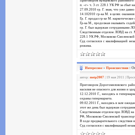
Приговором Кунцевского районного суд
п. «г» ч. 3 ст. 228.1 УК РФ за сбыт 
27.09.2010 гр. Г. зная, что уже давн
14.102010 гр-ка М. в целях оказани
Гр. Г. продал гр-ке М. наркотическое
Гр-ка М., продолжая оказывать содей
гр. Г. был задержан сотрудниками ЛО
Следственным отделом ЛОВД на ст. Мо
228.1 УК РФ, Московско-Смоленской 
Суд согласился с квалификацией нез
режима.
: О
Интересное
»
Проиcшествия
автор:
mstp2007
| 19 мая 2011 | Про
Приговором Дорогомиловского районно
насилия не опасного для жизни и здо
12.12.2010 Г., находясь в гипермар
охраны гипермаркета.
09.02.2011 Г., находясь в зале ожида
этот же день был задержан сотрудни
Следственным отделом при ЛОВД на ст
РФ, Московско-Смоленской транспор
В ходе предварительного следствия 
Суд согласился с квалификацией неза