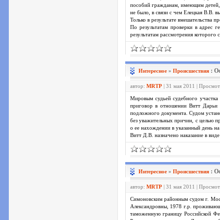
пособий гражданам, имеющим детей,
не было, в связи с чем Елецкая В.В. 
Только в результате вмешательства 
По результатам проверки в адрес 
результатам рассмотрения которого 
: О
Интересное
»
Проиcшествия
автор:
MRTP
| 31 мая 2011 | Просмо
Мировым судьей судебного участка 
приговор в отношении Витт Дарьи В
подложного документа. Судом устано
без уважительных причин, с целью п
о ее нахождении в указанный день н
Витт Д.В. назначено наказание в вид
: О
Интересное
»
Проиcшествия
автор:
MRTP
| 31 мая 2011 | Просмо
Симоновским районным судом г. Мос
Александровны, 1978 г.р. проживающ
таможенную границу Российской Фед