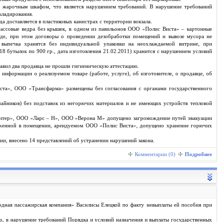
 жарочным шкафом, что является нарушением требований. В нарушение требований
кладирования.
доставляется в пластиковых канистрах с территории вокзала.
массовые ведра без крышек, в одном из павильонов ООО «Полис Виста» – картонные
де, при этом договоры о проведении дезобработки помещений и вывозе мусора не
 выпечка хранятся без индивидуальной упаковки на неохлаждаемой витрине, при
18 бутылок по 900 гр., дата изготовления 21.02.2011) хранится с нарушением условий
авил два продавца не прошли гигиеническую аттестацию.
нформации о реализуемом товаре (работе, услуге), об изготовителе, о продавце, об
а», ООО «Трансфарма» размещены без согласования с органами государственного
айников) без подставок из негорючих материалов и не имеющих устройств тепловой
дитер», ООО «Ларс – Н», ООО «Верона М» допущено загромождение путей эвакуации
оложенной в помещении, арендуемом ООО «Полис Виста», допущено хранение горючих
, внесено 14 представлений об устранении нарушений закона.
Комментарии (0)
Подробнее
дная пассажирская компания» Василисы Елецкой по факту невыплаты ей пособия при
ако, в нарушение требований Порядка и условий назначения и выплаты государственных