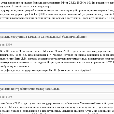
 утверждённого приказом Минздравсоцразвития РФ от 23.12.2009 № 1012н, решение о вып
вынуждена была обратиться в прокуратуру.
прокуратуры администрацией компании издан соответствующий приказ, причитающиеся Елец
генерального директора ОАО «ЦППК» внесено представление об устранении нарушений 
сотрудник кадровой службы предприятия, виновный в допущенной волоките, привлечен к д
суждена сотрудница таможни за поддельный больничный лист
тров: 1330
№ 210 района Филевский парк г. Москвы 30 мая 2011 года с участием государственног
асильевны 1985 г.р. проживающей в г. Москве, которая признана виновной в совершен
влено, что Витт Д.В., являясь старшим государственным таможенным инспектором правовог
редотвращения негативных последствий прогула, представила в правовое управление ФТС
а амбулаторном лечении.
е штрафа в доход государства в размере 15 000 (пятнадцать тысяч) рублей.
суждена контрабандистка моторного масла
тров: 1130
квы 24 мая 2011 года с участием государственного обвинителя Московско-Рязанской тра
ей в г. Москве, которая признана виновной в совершении трех преступлений, предусмотрен
ерации товаров, сопряженное с недостоверным декларированием. Судом на основании д