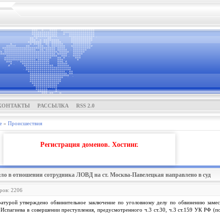
КОНТАКТЫ
РАССЫЛКА
RSS 2.0
е
»
Проиcшествия
Регистрация доменов. Хостинг.
ело в отношении сотрудника ЛОВД на ст. Москва-Павелецкая направлено в суд
ров: 2206
атурой утверждено обвинительное заключение по уголовному делу по обвинению замес
Испагиева в совершении преступления, предусмотренного ч.3 ст.30, ч.3 ст.159 УК РФ (