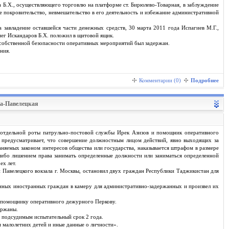
а Б.Х., осуществляющего торговлю на платформе ст. Бирюлево-Товарная, в заблуждение
 покровительство, невмешательство в его деятельность и избежание административной
 завладение оставшейся части денежных средств, 30 марта 2011 года Испагиев М.Г.,
нег Искандаров Б.Х. положил в щитовой ящик.
 собственной безопасности оперативных мероприятий был задержан.
ния.
Комментарии (0)
Подробнее
ва-Павелецкая
 отдельной роты патрульно-постовой службы Ирек Азизов и помощник оперативного
 предусматривает, что совершение должностным лицом действий, явно выходящих за
няемых законом интересов общества или государства, наказывается штрафом в размере
 либо лишением права занимать определенные должности или заниматься определенной
ех лет.
и Павелецкого вокзала г. Москвы, остановил двух граждан Республики Таджикистан для
нных иностранных граждан в камеру для административно-задержанных и произвел их
й помощнику оперативного дежурного Перкову.
ержаны.
в подсудимым испытательный срок 2 года.
 малолетних детей и иные данные о личности».