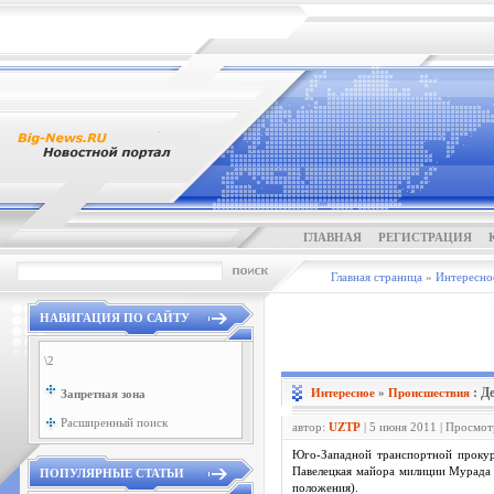
ГЛАВНАЯ
РЕГИСТРАЦИЯ
Главная страница
»
Интересно
НАВИГАЦИЯ ПО САЙТУ
\2
: Д
Интересное
»
Проиcшествия
Запретная зона
Расширенный поиск
автор:
UZTP
| 5 июня 2011 | Просмот
Юго-Западной транспортной прокур
Павелецкая майора милиции Мурада 
ПОПУЛЯРНЫЕ СТАТЬИ
положения).