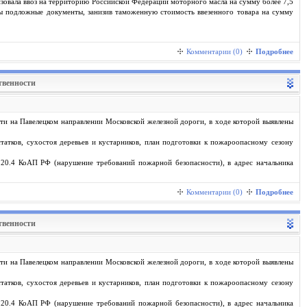
изовала ввоз на территорию Российской Федерации моторного масла на сумму более 7,5
 подложные документы, занизив таможенную стоимость ввезенного товара на сумму
Комментарии (0)
Подробнее
твенности
ти на Павелецком направлении Московской железной дороги, в ходе которой выявлены
татков, сухостоя деревьев и кустарников, план подготовки к пожароопасному сезону
20.4 КоАП РФ (нарушение требований пожарной безопасности), в адрес начальника
Комментарии (0)
Подробнее
твенности
ти на Павелецком направлении Московской железной дороги, в ходе которой выявлены
татков, сухостоя деревьев и кустарников, план подготовки к пожароопасному сезону
20.4 КоАП РФ (нарушение требований пожарной безопасности), в адрес начальника