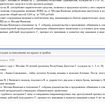
а г. Москвы 49 летний гр. Г., уроженец Республики Таджикистан, осужден по ч.3 ст. 30, п.
наркотических средств в особо крупном размере.
о гр-ка М. употребляет наркотические средства, позвонил и предложил купить у него наркот
я помощи сотрудникам милиции ЛОВД на ст. Москва-Киевская добровольно выступила в роли
 средство общей массой 3,64 гр. за 7500 рублей.
ствие сотрудникам милиции в изобличении лиц, занимающихся сбытом наркотических средст
ВД на ст. Москва-Киевская.
сква-Киевская в отношении гр. Г. собраны доказательства и предъявлено обвинение в соверш
транспортной прокуратурой утверждено обвинительное заключение и уголовное дело напра
аконных действий подсудимого Г., признал его виновным и назначил ему наказание в вид
сужден за покушение на кражу и грабеж
смотров: 1030
го суда г. Москвы 34-летний уроженец Республики Дагестан Г. осужден по ч. 3 ст. 30, ч
ровья.
кете «Ашан-Сокольники», тайно похитил бутылку коньяка и мужские ботинки. После этого 
ния № 2 Киевского вокзала, подошел к К. и, ударив того два раза в левую бровь, вытащил у 
ками милиции.
. Москва-Киевская в отношении Г. собраны доказательства и предъявлено обвинение в соверш
тной прокуратурой утверждено обвинительное заключение.
и судебного заседания Г. вину в совершении инкриминируемых ему преступлений признал п
конных действий подсудимого Г., признал его виновным и назначил наказание в виде 4 лет