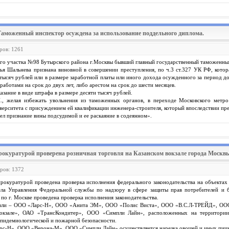
Таможенный инспектор осуждена за использование поддельного диплома.
ров: 1261
го участка №98 Бутырского района г.Москвы бывший главный государственный таможенный
я Шальнева признана виновной в совершении преступления, по ч.3 ст.327 УК РФ, котора
тысяч рублей или в размере заработной платы или иного дохода осужденного за период до
работами на срок до двух лет, либо арестом на срок до шести месяцев.
зание в виде штрафа в размере десяти тысяч рублей.
., желая избежать увольнения из таможенных органов, в переходе Московского метр
верситета с присуждением ей квалификации инженера-строителя, который впоследствии пред
ел признание вины подсудимой и ее раскаяние в содеянном».
рокуратурой проверена розничная торговля на Казанском вокзале города Москв
тров: 1372
рокуратурой проведена проверка исполнения федерального законодательства на объектах 
ела Управления Федеральной службы по надзору в сфере защиты прав потребителей и 
по г. Москве проведена проверка исполнения законодательства.
рговли – ООО «Ларс-Н», ООО «Анита ЭМ», ООО «Полис Виста», ООО «В.С.Л-ТРЕЙД», О
окзале», ОАО «ТрансКондитер», ООО «Симпли Лайн», расположенных на территории К
-эпидемиологической и пожарной безопасности.
рс-Н», ООО «Верона-М», ООО «Симпли Лайн» осуществляется нарезка овощей и иных пищев