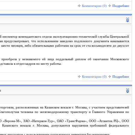
Комментарии (0)
Подробнее
 инспектор комендантского отдела эксплуатационно-технической службы Центральной
я предусматривает, что использование заведомо подложного документа наказывается
 шести месяцев, либо обязательными работами на срок от ста восьмидесяти до двухсот
о приобрела у незнакомого ей лица поддельный диплом об окончании Московского
ставила в отдел кадров по месту работы.
Комментарии (0)
Подробнее
ы
торговли, расположенных на Казанском вокзале г. Москвы, с участием представителей
благополучия человека по железнодорожному транспорту и Главного Управления по
ОО «Верона-М», ЗАО «Интерком-Тур», ОАО «ТрансФарма», ООО «Атлантик РЦ», ООО
азанского вокзала г. Москвы, допускаются нарушения требований федерального
ых продуктов с использованием разделочного инвентаря без маркировки.