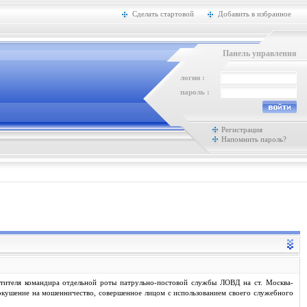
Сделать стартовой
Добавить в избранное
Панель управления
логин :
пароль :
Регистрация
Напомнить пароль?
тителя командира отдельной роты патрульно-постовой службы ЛОВД на ст. Москва-
покушение на мошенничество, совершенное лицом с использованием своего служебного