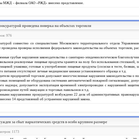
ры МЖД – филиала ОАО «РЖД» внесено представление.
рокуратурой проведена поверка на объектах торговли
ров: 976
атурой совместно со специалистами Московского территориального отдела Управления
 проведена проверка исполнения федерального законодательства на объектах торговли, р
енные грубые нарушения законодательства о санитарно-эпидемиологическом благополучии
вильонов реализуемые пищевые продукты хранятся на полу без использования стеллажей, п
 пищевой упаковки; готовые к употреблению пищевые продукты (сосиски в тесте, беляши, ш
о питания отсутствуют личные медицинские книжки установленного образца и т.д.
одители предприятий торговли допускают многочисленные нарушения законодательства о п
говых помещений не оборудована системами автоматической пожарной сигнализации; допуск
го надзора; допускается эксплуатация временной электропроводки с нарушенной защит
громождение путей эвакуации и торговых павильонов и т.д.
енными нарушениями прокуратурой возбуждено 22 дела об административных правонарушения
несено 14 представлений об устранении нарушений закона.
сужден за сбыт наркотических средств в особо крупном размере
смотров: 1173