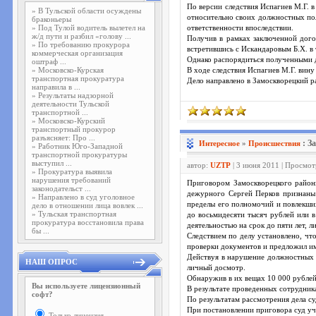
По версии следствия Испагиев М.Г. 
»
В Тульской области осуждены
относительно своих должностных пол
браконьеры
»
Под Тулой водитель вылетел на
ответственности впоследствии.
ж/д пути и разбил «голову ...
Получив в рамках заключенной дого
»
По требованию прокурора
встретившись с Искандаровым Б.Х. в 
коммерческая организация
Однако распорядиться полученными д
оштраф ...
»
Московско-Курская
В ходе следствия Испагиев М.Г. вин
транспортная прокуратура
Дело направлено в Замоскворецкий р
направила в ...
»
Результаты надзорной
деятельности Тульской
транспортной ...
»
Московско-Курский
транспортный прокурор
разъясняет: Про ...
: З
Интересное
»
Проиcшествия
»
Работник Юго-Западной
транспортной прокуратуры
выступил ...
автор:
UZTP
| 3 июня 2011 | Просмот
»
Прокуратура выявила
нарушения требований
Приговором Замоскворецкого район
законодательст ...
дежурного Сергей Перков признаны 
»
Направлено в суд уголовное
пределы его полномочий и повлекших
дело в отношении лица вовлек ...
»
Тульская транспортная
до восьмидесяти тысяч рублей или 
прокуратура восстановила права
деятельностью на срок до пяти лет, 
бы ...
Следствием по делу установлено, чт
проверки документов и предложил им
Действуя в нарушение должностных 
НАШ ОПРОС
личный досмотр.
Обнаружив в их вещах 10 000 рублей
Вы используете лицензионный
В результате проведенных сотрудник
софт?
По результатам рассмотрения дела су
При постановлении приговора суд уч
Только лицензия.