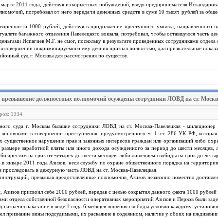
в марте 2011 года, действуя из корыстных побуждений, введя предпринимателя Искандаров
номочий, потребовал от него передачи денежных средств в суме 10 тысяч рублей за общее
воренности 1000 рублей, действуя в продолжение преступного умысла, направленного на
туалете багажного отделения Павелецкого вокзала, потребовал, чтобы оставшуюся часть де
еньгами Испагиев М.Г. не смог, поскольку в результате проведенных сотрудниками отдела
у в совершении инкриминируемого ему деяния признал полностью, дал признательные показа
айонный суд г. Москвы для рассмотрения по существу.
а превышение должностных полномочий осуждены сотрудники ЛОВД на ст. Моск
ров: 1334
ного суда г. Москвы бывшие сотрудники ЛОВД на ст. Москва-Павелецкая - милиционер
виновными в совершении преступления, предусмотренного ч. 1 ст. 286 УК РФ, которая
 существенное нарушение прав и законных интересов граждан или организаций либо охра
в размере заработной платы или иного дохода осужденного за период до шести месяцев,
либо арестом на срок от четырех до шести месяцев, либо лишением свободы на срок до четыр
о в январе 2011 года Азизов, неся службу по охране общественного порядка на территори
 проследовать в дежурную часть ЛОВД на ст. Москва-Павелецкая.
инструкций, превышая предоставленные полномочия, Азизов незаконно поместил доставле
, Азизов присвоил себе 2000 рублей, передав с целью сокрытия данного факта 1000 рубле
ами отдела собственной безопасности оперативных мероприятий Азизов и Перков были зад
д назначил наказание в виде 1 года 6 месяцев лишения свободы условно каждому, установи
ел признание вины подсудимыми, их раскаяние в содеянном, наличие у обоих на иждивении