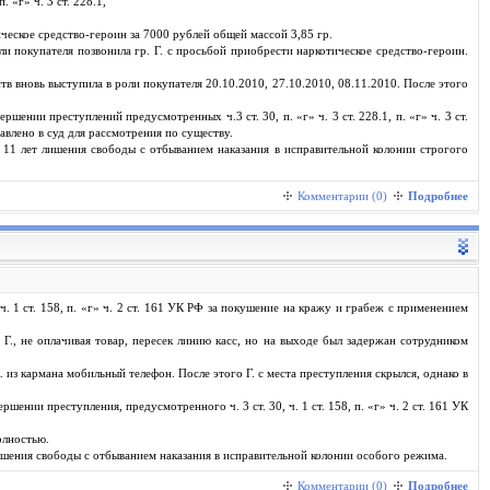
 «г» ч. 3 ст. 228.1,
ическое средство-героин за 7000 рублей общей массой 3,85 гр.
 покупателя позвонила гр. Г. с просьбой приобрести наркотическое средство-героин.
в вновь выступила в роли покупателя 20.10.2010, 27.10.2010, 08.11.2010. После этого
ении преступлений предусмотренных ч.3 ст. 30, п. «г» ч. 3 ст. 228.1, п. «г» ч. 3 ст.
влено в суд для рассмотрения по существу.
е 11 лет лишения свободы с отбыванием наказания в исправительной колонии строгого
Комментарии (0)
Подробнее
. 1 ст. 158, п. «г» ч. 2 ст. 161 УК РФ за покушение на кражу и грабеж с применением
Г., не оплачивая товар, пересек линию касс, но на выходе был задержан сотрудником
К. из кармана мобильный телефон. После этого Г. с места преступления скрылся, однако в
ении преступления, предусмотренного ч. 3 ст. 30, ч. 1 ст. 158, п. «г» ч. 2 ст. 161 УК
олностью.
 лишения свободы с отбыванием наказания в исправительной колонии особого режима.
Комментарии (0)
Подробнее