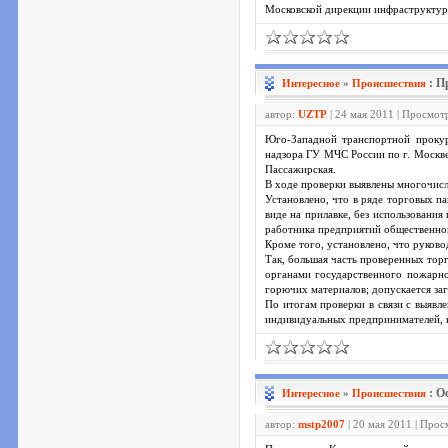
Московской дирекции инфраструкту
: П
Интересное
»
Проиcшествия
автор:
UZTP
| 24 мая 2011 | Просмот
Юго-Западной транспортной прокур
надзора ГУ МЧС России по г. Москве
Пассажирская.
В ходе проверки выявлены многочисл
Установлено, что в ряде торговых па
виде на прилавке, без использования
работника предприятий общественног
Кроме того, установлено, что руков
Так, большая часть проверенных тор
органами государственного пожарно
горючих материалов; допускается за
По итогам проверки в связи с выявл
индивидуальных предпринимателей, в
: О
Интересное
»
Проиcшествия
автор:
mstp2007
| 20 мая 2011 | Про