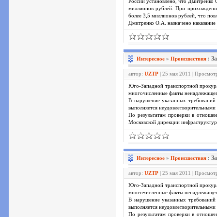
России установлено, что Дмитренко 
миллионов рублей. При прохождени
более 3,5 миллионов рублей, что по
Дмитренко О.А. назначено наказание 
: З
Интересное
»
Проиcшествия
автор:
UZTP
| 25 мая 2011 | Просмот
Юго-Западной транспортной прокура
многочисленные факты ненадлежащег
В нарушение указанных требований 
выполняется неудовлетворительными
По результатам проверки в отноше
Московской дирекции инфраструкту
: З
Интересное
»
Проиcшествия
автор:
UZTP
| 25 мая 2011 | Просмот
Юго-Западной транспортной прокура
многочисленные факты ненадлежащег
В нарушение указанных требований 
выполняется неудовлетворительными
По результатам проверки в отноше