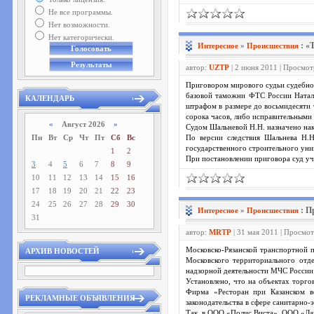
Не все программы.
Нет возможности.
Нет категорически.
: «
Интересное
»
Проиcшествия
автор:
UZTP
| 2 июня 2011 | Просмот
Приговором мирового судьи судебно
базовой таможни ФТС России Наталь
КАЛЕНДАРЬ
штрафом в размере до восьмидесяти 
сорока часов, либо исправительными 
«
Август 2026
»
Судом Шальневой Н.Н. назначено нака
Пн
Вт
Ср
Чт
Пт
Сб
Вс
По версии следствия Шальнева Н.Н
государственного строительного уни
1
2
При постановлении приговора суд уч
3
4
5
6
7
8
9
10
11
12
13
14
15
16
17
18
19
20
21
22
23
24
25
26
27
28
29
30
: П
Интересное
»
Проиcшествия
31
автор:
MRTP
| 31 мая 2011 | Просмо
Московско-Рязанской транспортной п
АРХИВ НОВОСТЕЙ
Московского территориального отд
надзорной деятельности МЧС России 
Установлено, что на объектах то
Фирма «Ресторан при Казанском в
РЕКЛАМНЫЕ ОБЪЯВЛЕНИЯ
законодательства в сфере санитарно
Так, в ООО «Полис Виста», ООО «Ла