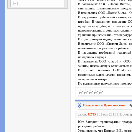
|-- |
В павильонах ООО «Полис Виста», 
санитарных правил пищевые продукты
В павильонах ООО «Полис Виста», ОО
В нарушение требований санитарных
коробки. В указанном павильоне О
представлены, уборка помещений 
непосредственном соприкосновении с
хранения при комнатной температуре
В ходе проверки медицинских книжек
В павильоне ООО «Симпли Лайн» осущ
исполнителе и о режиме их работы.
В нарушение требований пожарной
пожарного надзора.
В павильонах ООО «Ларс-Н», ООО «Т
защиты, исключающих опасность возн
В торговых павильонах ООО «Полис
различными материалами, изделием,
материалов и товара.
По выявленным нарушениям прокурат
: П
Интересное
»
Проиcшествия
автор:
UZTP
| 31 мая 2011 | Просмот
Юго-Западной транспортной прокура
рождении ребенка.
Установлено, что Елецкая В.В., реа