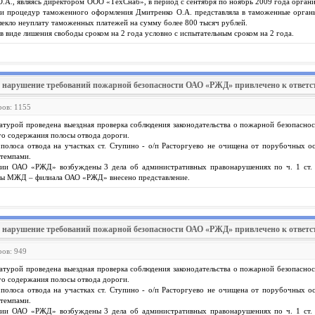
О.А., являясь директором ООО «ТехСнаб», в период с сентября по ноябрь 2009 года орган
и процедур таможенного оформления Дмитренко О.А. представляла в таможенные органы
влекло неуплату таможенных платежей на сумму более 800 тысяч рублей.
в виде лишения свободы сроком на 2 года условно с испытательным сроком на 2 года.
а нарушение требований пожарной безопасности ОАО «РЖД» привлечено к ответс
ров: 1155
турой проведена выездная проверка соблюдения законодательства о пожарной безопаснос
о содержания полосы отвода дороги.
полоса отвода на участках ст. Ступино - о/п Расторгуево не очищена от порубочных ос
 темпами.
нии ОАО «РЖД» возбуждены 3 дела об административных правонарушениях по ч. 1 ст. 
ры МЖД – филиала ОАО «РЖД» внесено представление.
а нарушение требований пожарной безопасности ОАО «РЖД» привлечено к ответс
ров: 949
турой проведена выездная проверка соблюдения законодательства о пожарной безопаснос
о содержания полосы отвода дороги.
полоса отвода на участках ст. Ступино - о/п Расторгуево не очищена от порубочных ос
 темпами.
нии ОАО «РЖД» возбуждены 3 дела об административных правонарушениях по ч. 1 ст. 