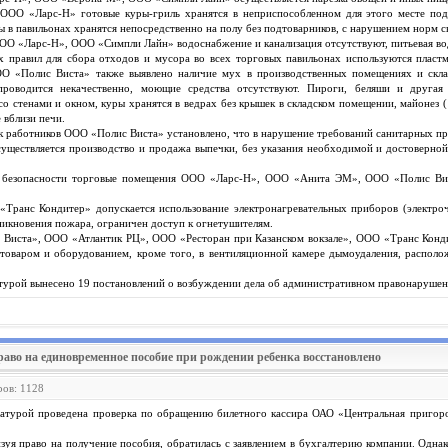
ООО «Ларс-Н» готовые куры-гриль хранятся в неприспособленном для этого месте под
 в павильонах хранятся непосредственно на полу без подтоварников, с нарушением норм с
О «Ларс-Н», ООО «Симпли Лайн» водоснабжение и канализация отсутствуют, питьевая вода 
 правил для сбора отходов и мусора во всех торговых павильонах используются пласт
ОО «Полис Виста» также выявлено наличие мух в производственных помещениях и скла
проводится некачественно, моющие средства отсутствуют. Пироги, беляши и другая
о стенами и окном, куры хранятся в ведрах без крышек в складском помещении, майонез (
 вблизи печи.
 работников ООО «Полис Виста» установлено, что в нарушение требований санитарных пр
ествляется производство и продажа выпечки, без указания необходимой и достоверной и
 безопасности торговые помещения ООО «Ларс-Н», ООО «Анита ЭМ», ООО «Полис Вист
ранс Кондитер» допускается использование электронагревательных приборов (электроч
икновения пожара, ограничен доступ к огнетушителям.
 Виста», ООО «Атлантик РЦ», ООО «Ресторан при Казанском вокзале», ООО «Транс Кон
 товаром и оборудованием, кроме того, в вентиляционной камере дымоудаления, расп
урой вынесено 19 постановлений о возбуждении дела об административном правонарушении
раво на единовременное пособие при рождении ребенка восстановлено
ров: 1128
турой проведена проверка по обращению билетного кассира ОАО «Центральная пригоро
лизуя право на получение пособия, обратилась с заявлением в бухгалтерию компании. Одн