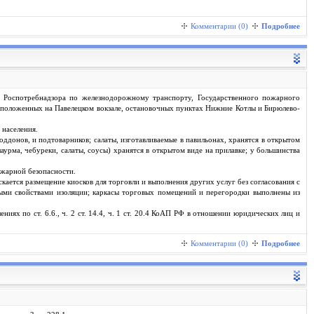
Комментарии (0)
Подробнее
 Роспотребнадзора по железнодорожному транспорту, Государственного пожарного
асположенных на Павелецком вокзале, остановочных пунктах Нижние Котлы и Бирюлево-
 населения.
оддонов, и подтоварников; салаты, изготавливаемые в павильонах, хранятся в открытом
аурма, чебуреки, салаты, соусы) хранятся в открытом виде на прилавке; у большинства
ожарной безопасности.
ается размещение киосков для торговли и выполнения других услуг без согласования с
ными свойствами изоляции; каркасы торговых помещений и перегородки выполнены из
х по ст. 6.6., ч. 2 ст. 14.4, ч. 1 ст. 20.4 КоАП РФ в отношении юридических лиц и
Комментарии (0)
Подробнее