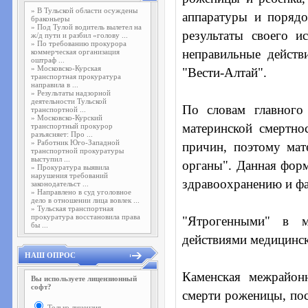
»
В Тульской области осуждены
аппаратуры и порядо
браконьеры
»
Под Тулой водитель вылетел на
результаты своего и
ж/д пути и разбил «голову ...
»
По требованию прокурора
неправильные действ
коммерческая организация
оштраф ...
»
Московско-Курская
"Вести-Алтай".
транспортная прокуратура
направила в ...
»
Результаты надзорной
деятельности Тульской
По словам главного
транспортной ...
»
Московско-Курский
материнской смертно
транспортный прокурор
разъясняет: Про ...
»
Работник Юго-Западной
причин, поэтому мат
транспортной прокуратуры
выступил ...
органы". Данная форм
»
Прокуратура выявила
нарушения требований
здравоохранению и фа
законодательст ...
»
Направлено в суд уголовное
дело в отношении лица вовлек ...
»
Тульская транспортная
прокуратура восстановила права
"Ятрогенными" в м
бы ...
действиями медицинск
НАШ ОПРОС
Каменская межрайон
Вы используете лицензионный
софт?
смерти роженицы, пос
Только лицензия.