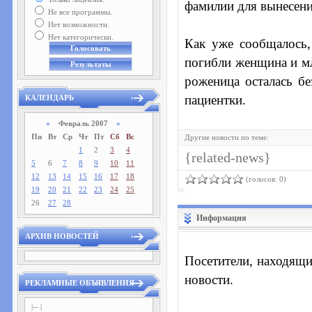
фамилии для вынесени
Не все программы.
Нет возможности.
Нет категорически.
Как уже сообщалось,
погибли женщина и мл
роженица осталась бе
пациентки.
КАЛЕНДАРЬ
«
Февраль 2007
»
Пн
Вт
Ср
Чт
Пт
Сб
Вс
Другие новости по теме:
1
2
3
4
{related-news}
5
6
7
8
9
10
11
12
13
14
15
16
17
18
(голосов: 0)
19
20
21
22
23
24
25
26
27
28
Информация
АРХИВ НОВОСТЕЙ
Посетители, находящи
новости.
РЕКЛАМНЫЕ ОБЪЯВЛЕНИЯ
|-- |