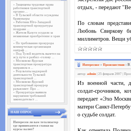
»
Защищены трудовые права
отдых, - передают "Ве
работников транспортной
организ ...
»
В Тульской области осуждены
браконьеры
По словам представ
»
Работник Юго-Западной
транспортной прокуратуры
поздрави ...
Любовь Свиркову б
»
Жителя Калуги осудили за
незаконные приобретение и хран
миллиметров. Вещи уб
...
»
По требованию прокурора
коммерческая организация
оштраф ...
»
Под Тулой водитель вылетел на
ж/д пути и разбил «голову ...
»
Московско-Курская
транспортная прокуратура
: В
Интересное
»
Проиcшествия
направила в ...
»
Результаты надзорной
автор:
admin
| 25 февраля 2007 | Про
деятельности Тульской
транспортной ...
»
Московско-Курский
Из военной части, д
транспортный прокурор
разъясняет: Про ...
солдат-срочников, к
»
Прокуратура выявила
нарушения требований
передает «Эхо Москвы
законодательст ...
матери Санкт-Петербу
НАШ ОПРОС
о судьбе солдат.
Интересен ли вам тотализатор
где принимаются ставки на
курсы валют?
Как отметила Поляков