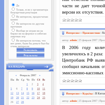
части не дает точн
Да
Только, если у организатора
версии их отсутствия.
безупречная репутация
Не интересен, предпочитаю
казино
Не интересен по другим
причинам
Вообще не играю ни на
: К
Интересное
»
Проиcшествия
бирже ни на форексе и избегаю
азартных игр
автор:
admin
| 25 февраля 2007 | Про
Не интересен потому, что
нет денег, были бы деньги был бы
очень интересен
В 2006 году колич
увеличилось в 2 раза:
Центробанк РФ выяв
сообщил начальник от
КАЛЕНДАРЬ
эмиссионно-кассовых
«
Февраль 2007
»
Пн
Вт
Ср
Чт
Пт
Сб
Вс
1
2
3
4
5
6
7
8
9
10
11
12
13
14
15
16
17
18
: В Кита
Интересное
»
Курьёзы
19
20
21
22
23
24
25
автор:
admin
| 25 февраля 2007 | Про
26
27
28