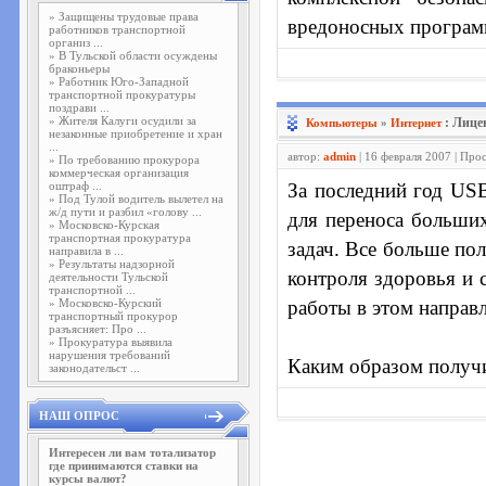
»
Защищены трудовые права
вредоносных програм
работников транспортной
организ ...
»
В Тульской области осуждены
браконьеры
»
Работник Юго-Западной
транспортной прокуратуры
поздрави ...
»
Жителя Калуги осудили за
: Лице
Компьютеры
»
Интернет
незаконные приобретение и хран
...
автор:
admin
| 16 февраля 2007 | Про
»
По требованию прокурора
коммерческая организация
оштраф ...
За последний год USB
»
Под Тулой водитель вылетел на
ж/д пути и разбил «голову ...
для переноса больши
»
Московско-Курская
транспортная прокуратура
задач. Все больше по
направила в ...
»
Результаты надзорной
контроля здоровья и 
деятельности Тульской
транспортной ...
»
Московско-Курский
работы в этом направ
транспортный прокурор
разъясняет: Про ...
»
Прокуратура выявила
нарушения требований
Каким образом получи
законодательст ...
НАШ ОПРОС
Интересен ли вам тотализатор
где принимаются ставки на
курсы валют?