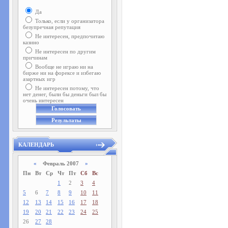
Да
Только, если у организатора
безупречная репутация
Не интересен, предпочитаю
казино
Не интересен по другим
причинам
Вообще не играю ни на
бирже ни на форексе и избегаю
азартных игр
Не интересен потому, что
нет денег, были бы деньги был бы
очень интересен
КАЛЕНДАРЬ
«
Февраль 2007
»
Пн
Вт
Ср
Чт
Пт
Сб
Вс
1
2
3
4
5
6
7
8
9
10
11
12
13
14
15
16
17
18
19
20
21
22
23
24
25
26
27
28