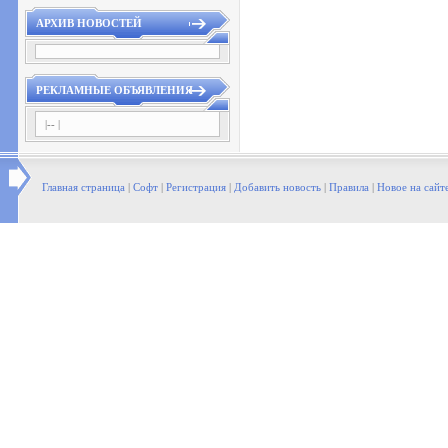
АРХИВ НОВОСТЕЙ
РЕКЛАМНЫЕ ОБЪЯВЛЕНИЯ
|-- |
Главная страница
|
Софт
|
Регистрация
|
Добавить новость
|
Правила
|
Новое на сайт