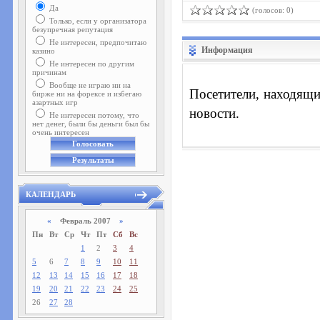
Да
(голосов: 0)
Только, если у организатора
безупречная репутация
Не интересен, предпочитаю
Информация
казино
Не интересен по другим
причинам
Вообще не играю ни на
Посетители, находящи
бирже ни на форексе и избегаю
азартных игр
новости.
Не интересен потому, что
нет денег, были бы деньги был бы
очень интересен
КАЛЕНДАРЬ
«
Февраль 2007
»
Пн
Вт
Ср
Чт
Пт
Сб
Вс
1
2
3
4
5
6
7
8
9
10
11
12
13
14
15
16
17
18
19
20
21
22
23
24
25
26
27
28