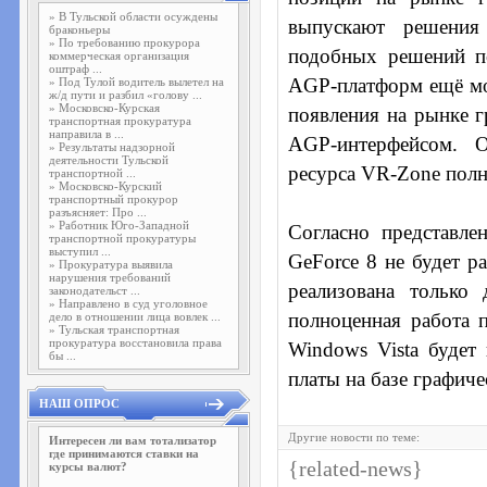
»
В Тульской области осуждены
выпускают решения
браконьеры
»
По требованию прокурора
подобных решений п
коммерческая организация
оштраф ...
AGP-платформ ещё мо
»
Под Тулой водитель вылетел на
ж/д пути и разбил «голову ...
»
Московско-Курская
появления на рынке г
транспортная прокуратура
направила в ...
AGP-интерфейсом. О
»
Результаты надзорной
деятельности Тульской
ресурса VR-Zone пол
транспортной ...
»
Московско-Курский
транспортный прокурор
разъясняет: Про ...
»
Работник Юго-Западной
Согласно представле
транспортной прокуратуры
выступил ...
GeForce 8 не будет р
»
Прокуратура выявила
нарушения требований
реализована только
законодательст ...
»
Направлено в суд уголовное
полноценная работа 
дело в отношении лица вовлек ...
»
Тульская транспортная
прокуратура восстановила права
Windows Vista будет
бы ...
платы на базе графиче
НАШ ОПРОС
Другие новости по теме:
Интересен ли вам тотализатор
где принимаются ставки на
{related-news}
курсы валют?