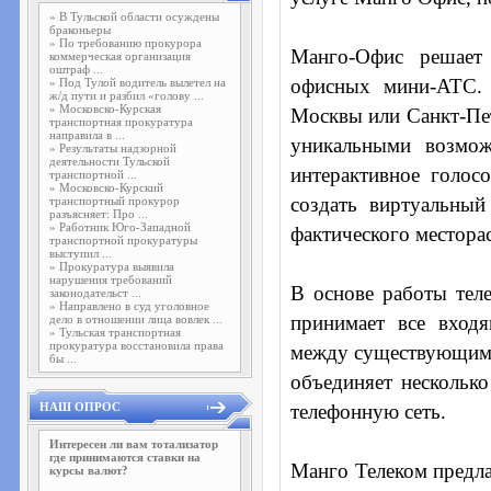
»
В Тульской области осуждены
браконьеры
»
По требованию прокурора
Манго-Офис решает 
коммерческая организация
оштраф ...
офисных мини-АТС.
»
Под Тулой водитель вылетел на
ж/д пути и разбил «голову ...
»
Московско-Курская
Москвы или Санкт-Пет
транспортная прокуратура
направила в ...
уникальными возможн
»
Результаты надзорной
деятельности Тульской
интерактивное голос
транспортной ...
»
Московско-Курский
создать виртуальный
транспортный прокурор
разъясняет: Про ...
»
Работник Юго-Западной
фактического местора
транспортной прокуратуры
выступил ...
»
Прокуратура выявила
нарушения требований
В основе работы тел
законодательст ...
»
Направлено в суд уголовное
принимает все вход
дело в отношении лица вовлек ...
»
Тульская транспортная
прокуратура восстановила права
между существующими
бы ...
объединяет нескольк
НАШ ОПРОС
телефонную сеть.
Интересен ли вам тотализатор
где принимаются ставки на
Манго Телеком предла
курсы валют?