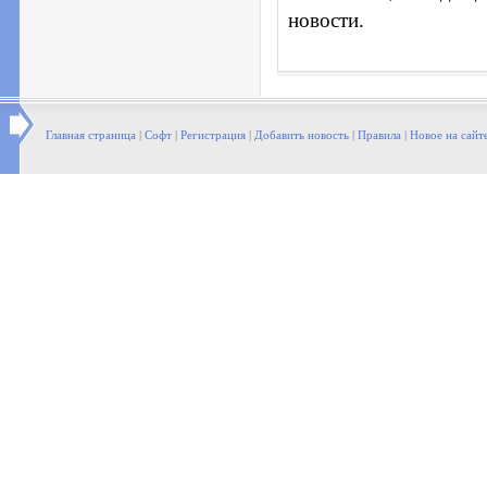
новости.
Главная страница
|
Софт
|
Регистрация
|
Добавить новость
|
Правила
|
Новое на сайт