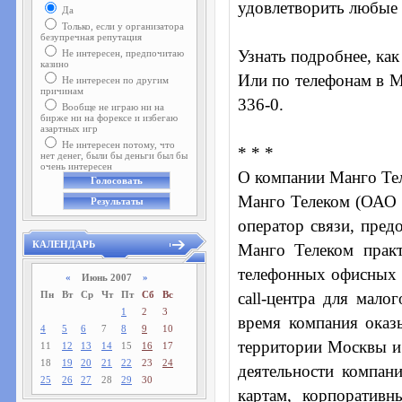
удовлетворить любые 
Да
Только, если у организатора
безупречная репутация
Узнать подробнее, как
Не интересен, предпочитаю
казино
Или по телефонам в Мо
Не интересен по другим
причинам
336-0.
Вообще не играю ни на
бирже ни на форексе и избегаю
азартных игр
Не интересен потому, что
* * *
нет денег, были бы деньги был бы
очень интересен
О компании Манго Те
Манго Телеком (ОАО 
оператор связи, пред
КАЛЕНДАРЬ
Манго Телеком прак
телефонных офисных
«
Июнь 2007
»
Пн
Вт
Ср
Чт
Пт
Сб
Вс
call-центра для мало
1
2
3
время компания оказ
4
5
6
7
8
9
10
территории Москвы и
11
12
13
14
15
16
17
18
19
20
21
22
23
24
деятельности компа
25
26
27
28
29
30
картам, корпоративн