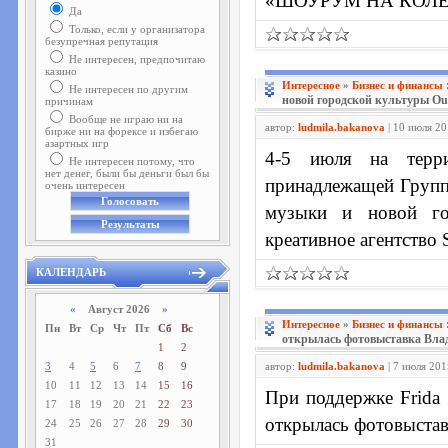
«ШОУРУМ НА КОЛЕСАХ
Да
Только, если у организатора
безупречная репутация
Не интересен, предпочитаю
казино
Интересное
»
Бизнес и финансы
Не интересен по другим
новой городской культуры Out
причинам
Вообще не играю ни на
автор:
ludmila.bakanova
| 10 июля 20
бирже ни на форексе и избегаю
азартных игр
4-5 июля на терри
Не интересен потому, что
нет денег, были бы деньги был бы
принадлежащей Групп
очень интересен
музыки и новой гор
креативное агентство
КАЛЕНДАРЬ
«
Август 2026
»
Интересное
»
Бизнес и финансы
Пн
Вт
Ср
Чт
Пт
Сб
Вс
открылась фотовыставка Вла
1
2
3
4
5
6
7
8
9
автор:
ludmila.bakanova
| 7 июля 201
10
11
12
13
14
15
16
При поддержке Frida
17
18
19
20
21
22
23
открылась фотовыстав
24
25
26
27
28
29
30
31