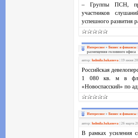
– Группы ПСН, пр
участников слушан
успешного развития р
Интересное
»
Бизнес и финансы
размещения головного офиса
автор:
ludmila.bakanova
| 19 июня 20
Российская девелопер
1 080 кв. м в фла
«Новоспасский» по адр
Интересное
»
Бизнес и финансы
автор:
ludmila.bakanova
| 26 марта 2
В рамках усиления 