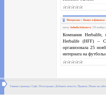
Интересное
»
Бизнес и финансы
автор:
ludmila.bakanova
| 28 ноября 
Компания Herbalife
Herbalife (HFF) – 
организовала 25 нояб
интерната на футболь
Главная страница
|
Софт
|
Регистрация
|
Добавить новость
|
Правила
|
Новое на сайт