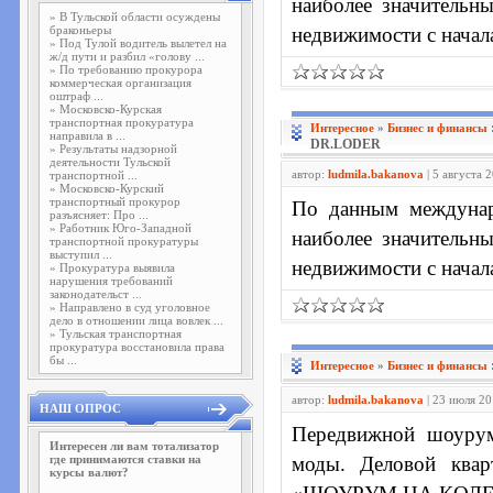
наиболее значительн
»
В Тульской области осуждены
браконьеры
недвижимости с начала
»
Под Тулой водитель вылетел на
ж/д пути и разбил «голову ...
»
По требованию прокурора
коммерческая организация
оштраф ...
»
Московско-Курская
транспортная прокуратура
Интересное
»
Бизнес и финансы
направила в ...
DR.LODER
»
Результаты надзорной
деятельности Тульской
автор:
ludmila.bakanova
| 5 августа 
транспортной ...
»
Московско-Курский
транспортный прокурор
По данным междунар
разъясняет: Про ...
»
Работник Юго-Западной
наиболее значительн
транспортной прокуратуры
выступил ...
недвижимости с начала
»
Прокуратура выявила
нарушения требований
законодательст ...
»
Направлено в суд уголовное
дело в отношении лица вовлек ...
»
Тульская транспортная
прокуратура восстановила права
бы ...
Интересное
»
Бизнес и финансы
автор:
ludmila.bakanova
| 23 июля 20
НАШ ОПРОС
Передвижной шоурум
Интересен ли вам тотализатор
где принимаются ставки на
моды. Деловой квар
курсы валют?